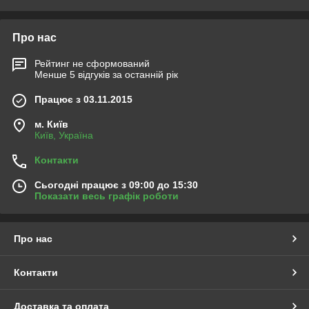
спортивних містечок виробляємо накриття для турніків,
накриття для брусів, у випадку з приватними будовами
виробляємо часткове накриття різних прорізів, накриття,
Про нас
сходів, тенти на вузли та механізми різної техніки, тенти на
сільгоспмашини. Для центрів розваг та іншого дозвілля
Рейтинг не сформований
виготовляємо тенти (чохли на більярдні столи), накриття на
Менше 5 відгуків за останній рік
бари, чохли на барні стійки, чохли на торгові прилавки.
Здійснюємо виїзд фахівця на заміри вироби, складання
Працює з 03.11.2015
кошторису і виїзд бригади для монтажу на майданчику
замовника. Відповідальний, якісний підхід до роботи!
м. Київ
Київ, Україна
Оперативність, інформативність, постійно на зв'язку!
Контакти
Сьогодні працює з 09:00 до 15:30
Показати весь графік роботи
Про нас
Контакти
Доставка та оплата