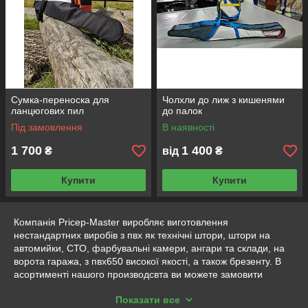
Сумка-переноска для
Чолхли до лиж з кишенями
ланцюгових пил
до палок
Під замовлення
В наявності
1 700
1 400
₴
від
₴
Купити
Купити
Компанія Pricep-Master виробляє виготовлення
нестандартних виробів з пвх як технічні штори, штори на
автомийки, СТО, фарбувальні камери, ангари та склади, на
ворота гаража, з пвх650 високої якості, а також брезенту. В
асортименті нашого производсвта ви можете замовити
накриття на борцівські мати, а також виробництво самих
Показати все
спортивних матів з наповнювачем з поролону, для