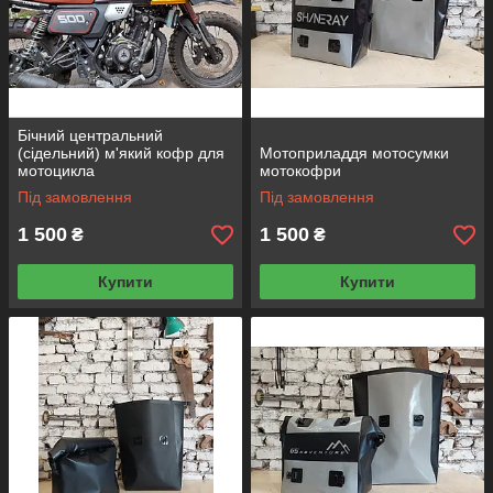
Бічний центральний
(сідельний) м'який кофр для
Мотоприладдя мотосумки
мотоцикла
мотокофри
Під замовлення
Під замовлення
1 500
1 500
₴
₴
Купити
Купити