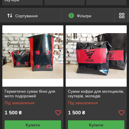
Сортування
0
Фільтри
Герметичні сумки бічні для
Сумки кофри для мотоциклів,
мото подорожей
скутерів, мопедів
Під замовлення
Під замовлення
1 500
1 500
₴
₴
Купити
Купити