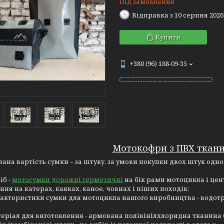
Під замовлення
Відправка з 10 серпня 2026
Купити
+380 (96) 188-09-35
Мотокофри з ПВХ ткани
зана вартість сумки – за штуку, за умови покупки двох штук одно
іб -
мотосумки дорожні герметичні
на бік рами мотоцикла і цен
ння на катерах, каяках, каное, човнах і піших походів;
актеристики сумки для мотоцикла нашого виробництва - водотр
еріал для виготовлення - армована полівінілхлоридна тканина 6