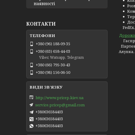
Кол
наявності
Роз
Ком
Тер
Дос
КОНТАКТИ
FedEx
Дорожн
Гаспр
+380 (96) 188-09-35
Партен
+380 (63) 658-44-03
Алупка,
Viber, Watsapp, Telegram
+380 (66) 795-30-43
+380 (98) 156-06-50
http://www.pricep.kiev.ua
service.pricep@gmail.com
+380636584403
+380636584403
+380636584403