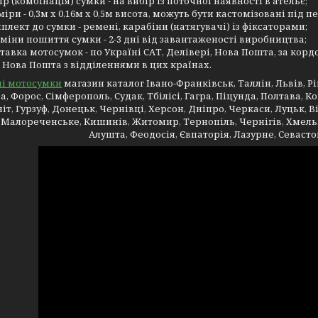
ір (комбінація) сумки - на вибір із поточної наявності в ательє;
міри - 0,3м х 0,16м х 0,5м висота, можуть бути кастомізовані під п
плект до сумки - ремені, карабіни (натягувачі) із фіксаторами;
міни пошиття сумки - 2-3 дні від завантаженості виробництва;
тавка мотосумок - по Україні САТ, Делівері, Нова Пошта, за кордо
, Нова Пошта з відділеннями в цих країнах.
і мотосумки
магазин каталог Івано-Франківськ, Таллін, Львів, Р
а, Форос, Сімферополь, Судак, Тбілісі, Гагра, Піцунда, Полтава, Ко
іт, Гурзуф, Донецьк, Чернівці, Херсон, Дніпро, Черкаси, Луцьк, Ві
 Малореченське, Кишинів, Житомир, Тернопіль, Чернігів, Хмельн
Алушта, Феодосія, Євпаторія, Лазурне, Севастоп