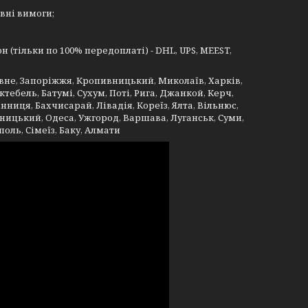
евні вимоги;
н (тільки по 100% передоплаті) - DHL, UPS, MEEST,
івне, Запоріжжя, Кропивницький, Миколаїв, Харків,
ктебель, Батумі, Сухум, Поті, Рига, Джанкой, Керч,
нниця, Бахчисарай, Лівадія, Кореїз, Ялта, Вільнюс,
ицький, Одеса, Ужгород, Варшава, Луганськ, Суми,
оль, Сімеїз, Баку, Алмати