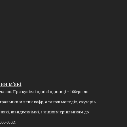
ни м'які
часно. При купівлі однієї одиниці + 100грн до
тральний м'який кофр, а також мопедів, скутерів,
ивкі, швидкознімні, з міцним кріпленням до
00-650D;