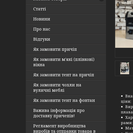
Статті
Новини
Про нас
Відгуки
Як замовити причіп
Як замовити м'які (плівкові)
вікна
Як замовити тент на причіп
Як замовити чохли на
вуличні меблі
Вка
Як замовити тент на фонтан
ціни;
Вир
Важива інформація про
плава
доставку причепів!
Хар
рами;
Регламент виробництва
Мат
виробів та отправки товара в