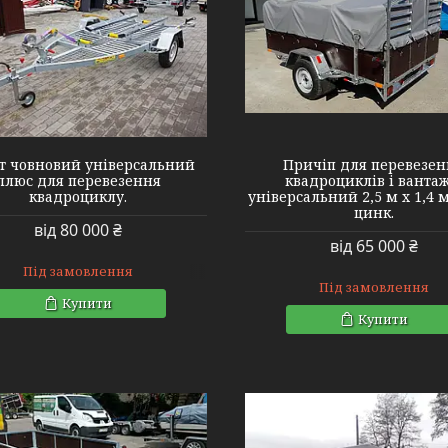
т човновий універсальний
Причіп для перевезен
плюс для перевезення
квадроциклів і вантаж
квадроциклу.
універсальний 2,5 м х 1,4 
цинк.
від 80 000 ₴
від 65 000 ₴
Під замовлення
Під замовлення
Купити
Купити