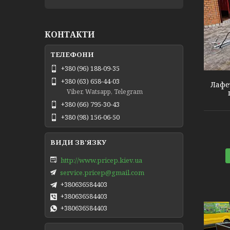
КОНТАКТИ
+380 (96) 188-09-35
+380 (63) 658-44-03
Лафе
Viber, Watsapp, Telegram
+380 (66) 795-30-43
+380 (98) 156-06-50
http://www.pricep.kiev.ua
service.pricep@gmail.com
+380636584403
+380636584403
+380636584403