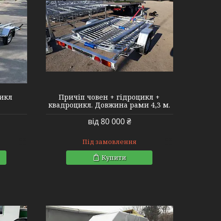
цикл
Причіп човен + гідроцикл +
квадроцикл. Довжина рами 4,3 м.
від 80 000 ₴
Під замовлення
Купити