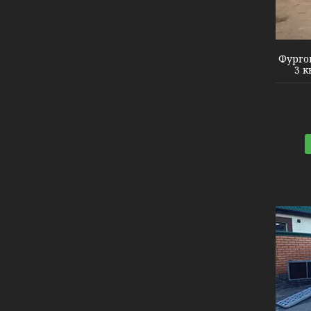
Фурго
3 к