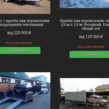
н + причіп для перевезення
Причіп для перевезення сн
вадроциклів тентований.
3,8 м х 1,9 м. Ресорний. Га
обидві осі!
від 220 000 ₴
від 120 000 ₴
Під замовлення
Під замовлення
Купити
Купити