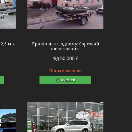
2,5 м х
Причіп два в одному: бортовий
плюс човник.
від 50 000 ₴
Під замовлення
Купити