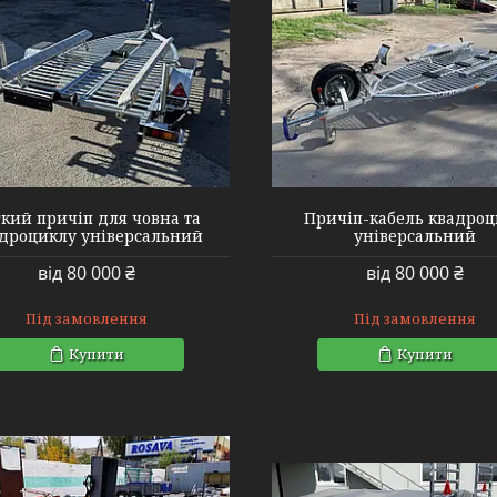
кий причіп для човна та
Причіп-кабель квадро
дроциклу універсальний
універсальний
від 80 000 ₴
від 80 000 ₴
Під замовлення
Під замовлення
Купити
Купити