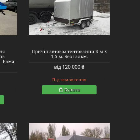
ня
Причіп автовоз тентований 3 м х
ів
1,5 м. Без гальм.
м. Рама-
від 120 000 ₴
Під замовлення
Купити