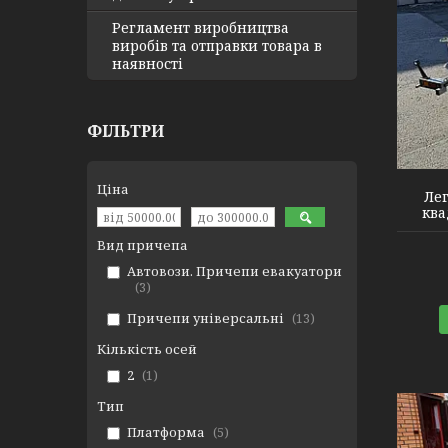
Регламент виробництва
виробів та отправки товара в
наявності
ФІЛЬТРИ
Ціна
Лег
ква
Вид причепа
Автовози. Причепи евакуатори
3
Причепи універсальні
13
Кількість осей
2
1
Тип
Платформа
5