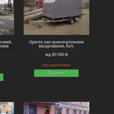
говий,
Причіп для транспортування
зення
квадроциклів, багі.
від 80 000 ₴
Під замовлення
Купити