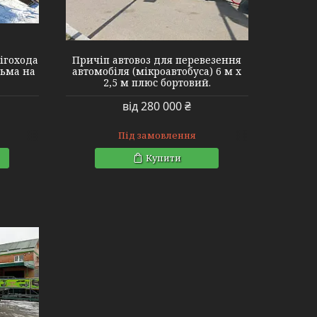
ігохода
Причіп автовоз для перевезення
льма на
автомобіля (мікроавтобуса) 6 м х
2,5 м плюс бортовий.
від 280 000 ₴
Під замовлення
Купити