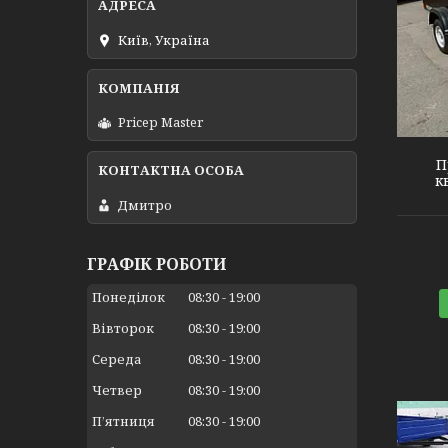
Київ, Україна
Pricep Master
П
к
Дмитро
ГРАФІК РОБОТИ
Понеділок
08:30
19:00
Вівторок
08:30
19:00
Середа
08:30
19:00
Четвер
08:30
19:00
Пʼятниця
08:30
19:00