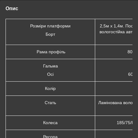
Опис
Розміри платформи
2,5м х 1,4м. Посил
вологостійка авто
Борт
Рама профіль
80 м
Гальма
Осі
60 м
Колір
Стать
Ламінована волого
Колеса
185/75/R
Ресора
4 