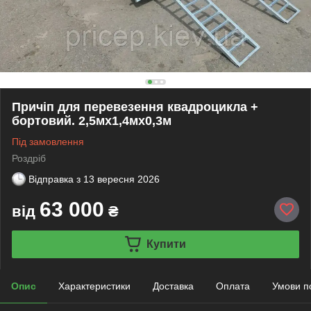
Причіп для перевезення квадроцикла +
бортовий. 2,5мх1,4мх0,3м
Під замовлення
Роздріб
Відправка з
13 вересня 2026
63 000
від
₴
Купити
Опис
Характеристики
Доставка
Оплата
Умови п