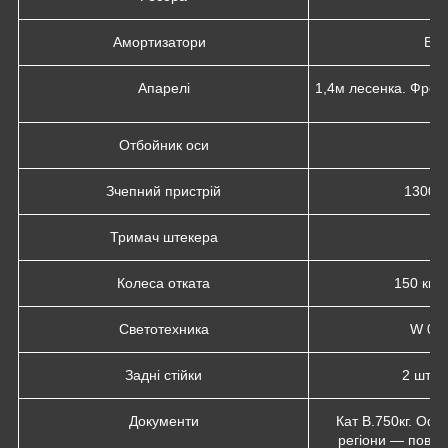
Амортизатори
Ваз
Апарелі
1,4м лесенка. Фрон
Отбойник оси
2 
Зчепний пристрій
1300 к
Тримач штекера
Колеса отката
150 кг х
Светотехника
W 072
Задні стійки
2 шт. 
Документи
Кат B.750кг. Офор
регіони — повни