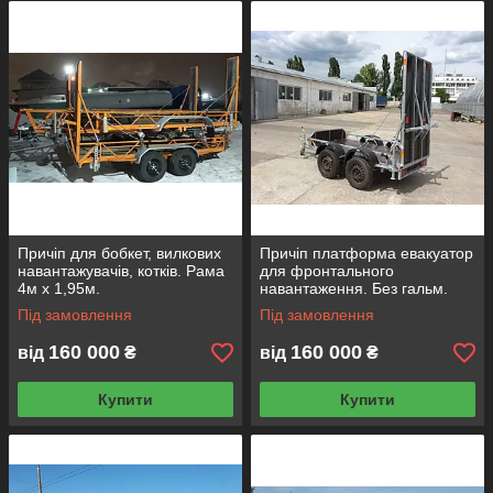
Причіп для бобкет, вилкових
Причіп платформа евакуатор
навантажувачів, котків. Рама
для фронтального
4м х 1,95м.
навантаження. Без гальм.
Під замовлення
Під замовлення
160 000
160 000
від
₴
від
₴
Купити
Купити