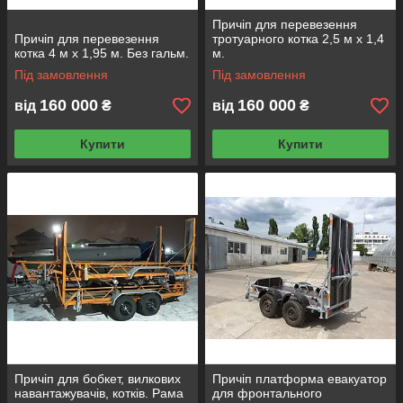
Причіп для перевезення
Причіп для перевезення
тротуарного котка 2,5 м х 1,4
котка 4 м х 1,95 м. Без гальм.
м.
Під замовлення
Під замовлення
160 000
160 000
від
₴
від
₴
Купити
Купити
Причіп для бобкет, вилкових
Причіп платформа евакуатор
навантажувачів, котків. Рама
для фронтального