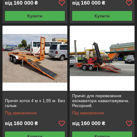
160 000
160 000
від
₴
від
₴
Купити
Купити
Причіп для перевезення
Причіп коток 4 м х 1,95 м. Без
екскаватора навантажувача.
гальм.
Ресорний.
Під замовлення
Під замовлення
160 000
160 000
від
₴
від
₴
Купити
Купити