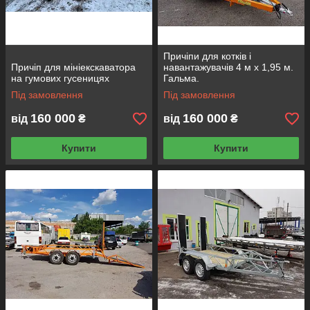
Причіпи для котків і
Причіп для мініекскаватора
навантажувачів 4 м х 1,95 м.
на гумових гусеницях
Гальма.
Під замовлення
Під замовлення
160 000
160 000
від
₴
від
₴
Купити
Купити