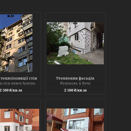
 теплоізоляції стін
Утеплення фасадів
р під ключ Ірпінь
будівель в Бучі
2 500 ₴/кв.м
2 500 ₴/кв.м