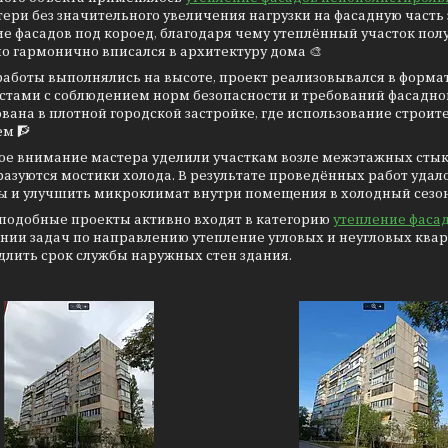
ери без значительного увеличения нагрузки на фасадную част
е фасадов под короед, благодаря чему утеплённый участок пол
о гармонично вписался в архитектуру дома 🎨
 работы выполнялись на высоте, проект реализовывался в фор
стами с соблюдением норм безопасности и требований фасадно
вана в плотной городской застройке, где использование строи
м 🧗
ое внимание мастера уделили участкам возле межэтажных стыко
разуются мостики холода. В результате проведённых работ уда
 и улучшить микроклимат внутри помещения в холодный сезон 
 подобные проекты активно входят в категорию
утепление фаса
ии задач по направлению утепление угловых и неугловых кварт
длить срок службы наружных стен здания.