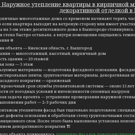
 Наружное утепление квартиры в кирпичной м
декоративной отделкой в
рпичные многоэтажные дома со временем начинают терять час
о если квартира выходит на ветреную сторону или имеет учас
 на 5-ом этаже десятиэтажного дома в Вышгороде столкнулись
я стена быстро остывала, а внутри помещения ощущались темп
ания ❄️
ия объекта — Киевская область, г. Вышгород
здания — многоэтажный, высотный, кирпичный дом
ость здания — 10 этажей
ая зона — 5 этаж
ьзуемые материалы — подготовка фасадного основания, фасадн
истирольные плиты, грунтовочные материалы, декоративная ш
 фасадного покрытия — оранжевый
ировочный срок службы утеплительной системы — около 15 лет 
сти от погодных условий и интенсивности сезонных нагрузок
вная задача проекта — устранение промерзания наружной сте
выполнения работ — 2–3 рабочих дня
онтажом утеплителя фасад был тщательно подготовлен: специал
ые дефекты основания и обработали стену грунтовочными сост
оляционного слоя. После этого была выполнена установка пен
нием декоративного покрытия 🏗️
ного объекта применялось
утепление фасадов пенополистирол