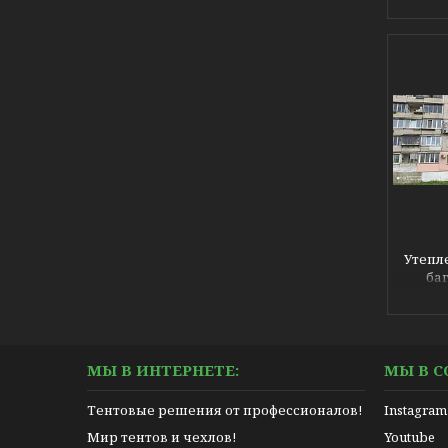
Утепл
ба
бу
МЫ В ИНТЕРНЕТЕ:
МЫ В С
Тентовые решения от профессионалов!
Instagram
Мир тентов и чехлов!
Youtube