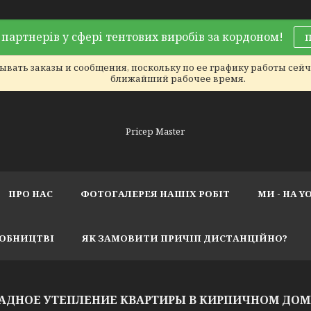
партнерів у сфері тентових виробів за кордоном!
вать заказы и сообщения, поскольку по ее графику работы сейча
ближайший рабочее время.
Pricep Master
ПРО НАС
ФОТОГАЛЕРЕЯ НАШІХ РОБІТ
МИ - НА Y
РОБНИЦТВІ
ЯК ЗАМОВИТИ ПРИЧІП ДИСТАНЦІЙНО?
САДНОЕ УТЕПЛЕНИЕ КВАРТИРЫ В КИРПИЧНОМ ДО