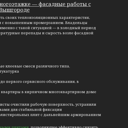
ногоэтажке — фасадные работы с
 Вышгороде
ть своих теплоизоляционных характеристик,
тки с повышенным промерзанием. Владельцы
 именно с такой ситуацией — в холодный период
ературные перепады и сырость возле фасадной
ые клеевые смеси различного типа,
тукатурка
до первого сервисного обслуживания, в
ны квартиры в кирпичном многоквартирном доме
исты очистили рабочую поверхность, устранили
авами для стабильной фиксации
ополистирольных плит с дальнейшим армированием
ьными плитами
, позволяющее эффективно снизить