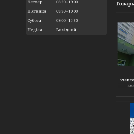
Четвер
08:30
19:00
Пʼятниця
08:30
19:00
Субота
09:00
15:30
Неділя
Вихідний
Утепле
кв
буд