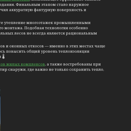
ь здания. Финальным этапом стало наружное
учил аккуратную фактурную поверхность и
мате утепление многоэтажек промышленными
го монтажа. Подобная технология особенно
тельных лесов не всегда является рациональным
в и оконных откосов — именно в этих местах чаще
лось повысить общий уровень теплоизоляции
🌡️
дов жилых комплексов
, а также востребованы при
ир снаружи, где важно не только сохранить тепло,