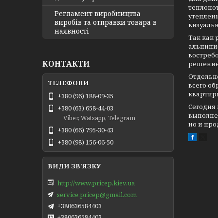
теплопот
Регламент виробництва
утеплени
виробів та отправки товара в
визуальн
наявності
Так как
альпини
востребо
КОНТАКТИ
решение
Отдельн
всего об
квартиры
+380 (96) 188-09-35
Сегодня
+380 (63) 658-44-03
выполнен
Viber, Watsapp, Telegram
но и про
+380 (66) 795-30-43
+380 (98) 156-06-50
http://www.pricep.kiev.ua
service.pricep@gmail.com
+380636584403
+380636584403