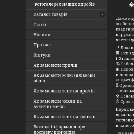
�
Фотогалерея наших виробів
Каталог товарів
Даже ки
особенн
Статті
квартиры
Новини
наружна
части зд
Про нас
📍 Локац
🏢 Тип 
Відгуки
⬆️ Этажн
🏗 Рабоч
Як замовити причіп
🧵 Испол
пенопол
Як замовити м'які (плівкові)
🎨 Цвет
вікна
⏳ Ориент
Як замовити тент на причіп
зависимо
🛠 Осно
Як замовити чохли на
⏱ Срок 
вуличні меблі
Перед м
локальн
Як замовити тент на фонтан
теплоиз
и нанесе
Важива інформація про
доставку причепів!
Для дан