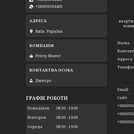
+380636584403
кварти
комм
Київ, Україна
Pricep Master
Дмитро
ГРАФІК РОБОТИ
Понеділок
08:30
19:00
Вівторок
08:30
19:00
Середа
08:30
19:00