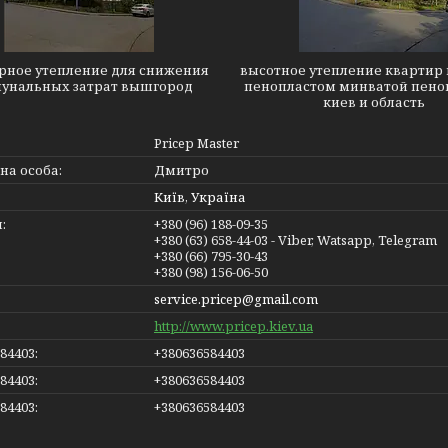
рное утепление для снижения
высотное утепление квартир 
унальных затрат вышгород
пенопластом минватой пено
киев и область
Pricep Master
Дмитро
Київ, Україна
+380 (96) 188-09-35
+380 (63) 658-44-03
Viber, Watsapp, Telegram
+380 (66) 795-30-43
+380 (98) 156-06-50
service.pricep@gmail.com
http://www.pricep.kiev.ua
+380636584403
+380636584403
+380636584403