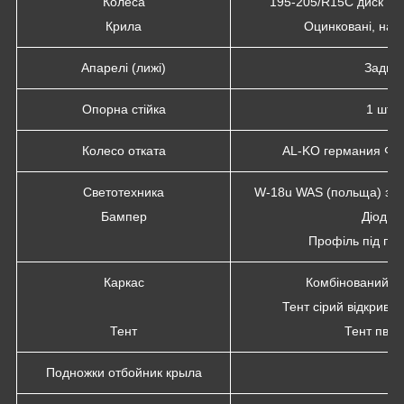
Колеса
195-205/R15C диск Ме
Крила
Оцинковані, наш
Апарелі (лижі)
Задний
Опорна стійка
1 шт 
Колесо отката
AL-KO германия Ф50.
Светотехника
W-18u WAS (польща) з бо
Бампер
Діод (у
Профіль під пр
Каркас
Комбінований і 
Тент сірий відкрива
Тент
Тент пвх6
Подножки отбойник крыла
4