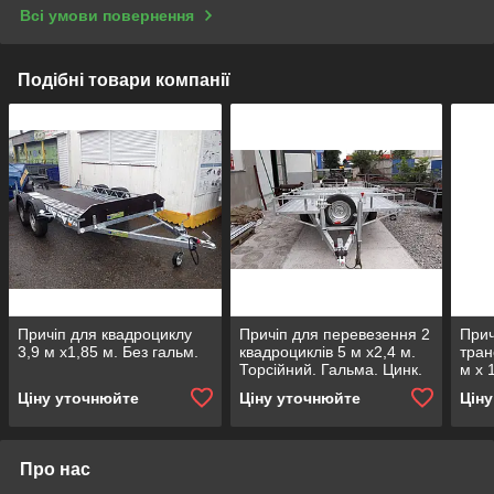
Всі умови повернення
Подібні товари компанії
Причіп для квадроциклу
Причіп для перевезення 2
Прич
3,9 м х1,85 м. Без гальм.
квадроциклів 5 м х2,4 м.
тран
Торсійний. Гальма. Цинк.
м х 
Ціну уточнюйте
Ціну уточнюйте
Цін
Про нас