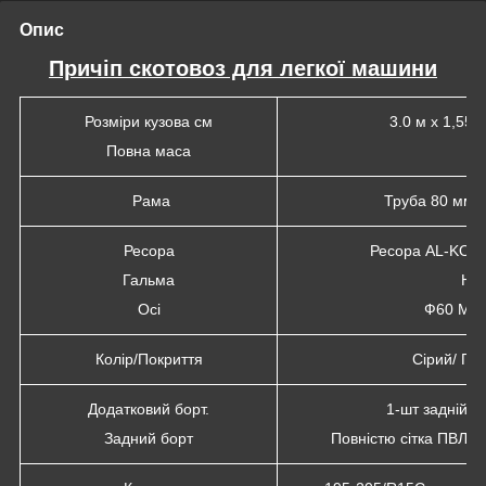
Опис
Причіп скотовоз для легкої машини
Розміри кузова см
3.0 м х 1,55 
Повна маса
2,
Рама
Труба 80 мм х
Ресора
Ресора AL-KO (г
Гальма
Не
Осі
Ф60 Мер
Колір/Покриття
Сірий/ Га
Додатковий борт.
1-шт задній з
Задний борт
Повністю сітка ПВЛ н