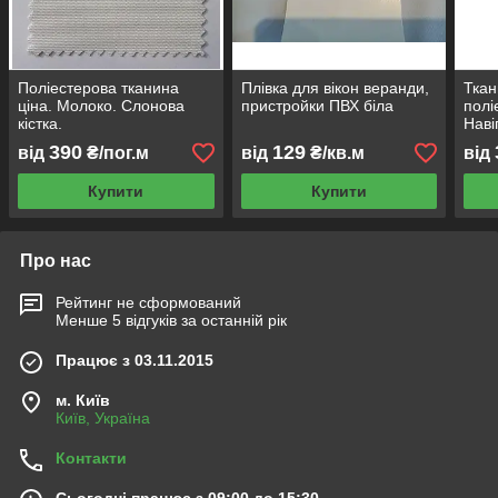
Поліестерова тканина
Плівка для вікон веранди,
Ткан
ціна. Молоко. Слонова
пристройки ПВХ біла
полі
кістка.
Наві
390
129
від
₴/пог.м
від
₴/кв.м
від
Купити
Купити
Про нас
Рейтинг не сформований
Менше 5 відгуків за останній рік
Працює з 03.11.2015
м. Київ
Київ, Україна
Контакти