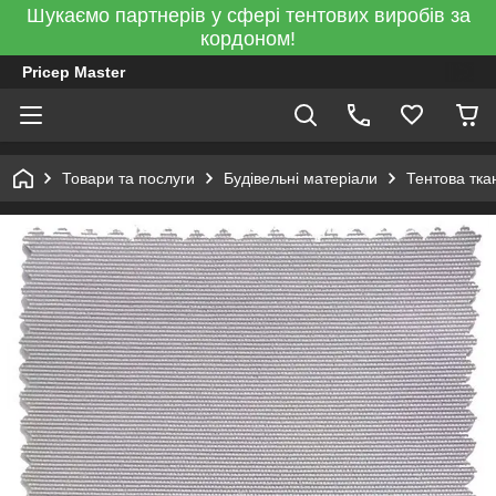
Шукаємо партнерів у сфері тентових виробів за
кордоном!
Pricep Master
Товари та послуги
Будівельні матеріали
Тентова тка