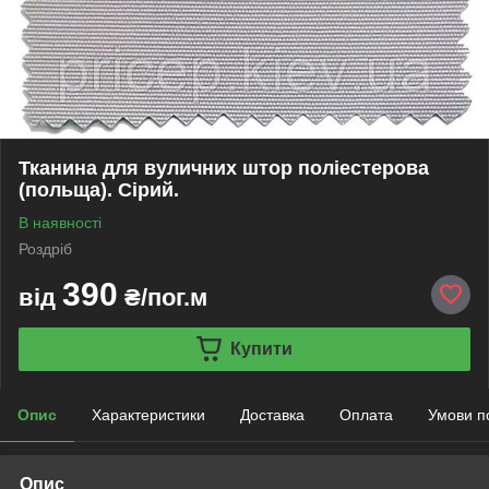
Тканина для вуличних штор поліестерова
(польща). Сірий.
В наявності
Роздріб
390
від
₴/пог.м
Купити
Опис
Характеристики
Доставка
Оплата
Умови п
Опис