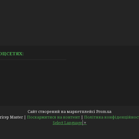
ОЦСЕТЯХ:
Сайт створений на маркетплейсі
Prom.ua
Pricep Master |
Поскаржитися на контент
|
Політика конфіденційнос
Select Language
▼