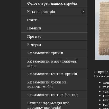
Фотогалерея наших виробів
Каталог товарів
Статті
Новини
Про нас
Відгуки
Як замовити причіп
Як замовити м'які (плівкові)
вікна
Ширина р
Як замовити тент на причіп
Навігато
Як замовити чохли на
неп
вуличні меблі
нак
вул
Як замовити тент на фонтан
тен
тен
Важива інформація про
тен
доставку причепів!
чох