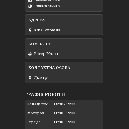
+380636584403
Київ, Україна
Pricep Master
Дмитро
ГРАФІК РОБОТИ
Понеділок
08:30
19:00
Вівторок
08:30
19:00
Середа
08:30
19:00