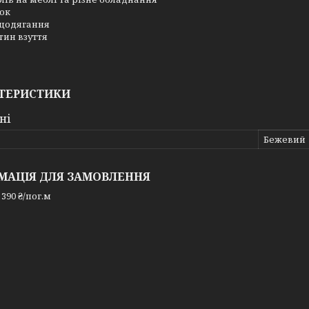
ок
цодягання
тин взуття
ТЕРИСТИКИ
ні
Бежевий
МАЦІЯ ДЛЯ ЗАМОВЛЕННЯ
 390 ₴/пог.м