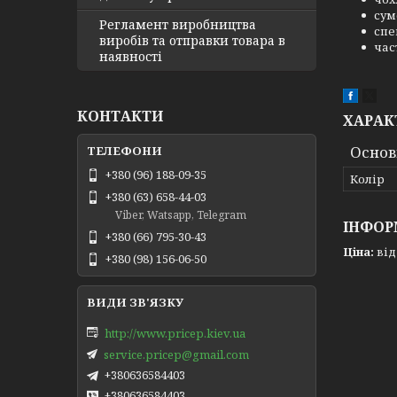
сум
Регламент виробництва
спе
виробів та отправки товара в
час
наявності
КОНТАКТИ
ХАРАК
Основ
+380 (96) 188-09-35
Колір
+380 (63) 658-44-03
Viber, Watsapp, Telegram
ІНФОР
+380 (66) 795-30-43
Ціна:
від
+380 (98) 156-06-50
http://www.pricep.kiev.ua
service.pricep@gmail.com
+380636584403
+380636584403