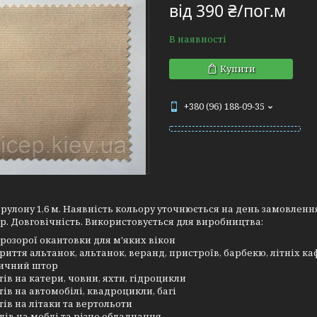
від
390 ₴/пог.м
В наявності
Купити
+380 (96) 188-09-35
улону 1,6 м. Наявність кольору уточнюється на день замовлення.
р. Довговічність. Використовується для виробництва:
розорої окантовки для м'яких вікон
риття альтанок, альтанок, веранд, пристроїв, барбекю, літніх к
ичний штор
тів на катери, човни, яхти, гідроцикли
тів на автомобілі, квадроцикли, багі
тів на літаки та вертольоти
лів на меблі та різне обладнання