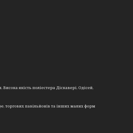
 Висока якість поліестера Діскавері, Одісей,
афе, торгових павільйонів та інших малих форм