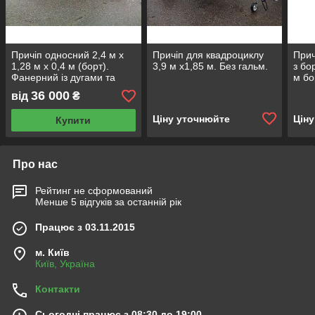
Причіп односний 2,4 м х
Причіп для квадроциклу
Прич
1,28 м х 0,4 м (борт).
3,9 м х1,85 м. Без гальм.
з бо
Фанерний із дугами та
м бо
тентом 0,35 м заввишки.
36 000
від
₴
Ціну уточнюйте
Цін
Купити
Про нас
Рейтинг не сформований
Менше 5 відгуків за останній рік
Працює з 03.11.2015
м. Київ
Київ, Україна
Контакти
Сьогодні працює з 08:30 до 19:00