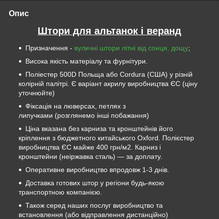
Опис
Штори для альтанок і веранд
Призначення -
вуличні штори літні від сонця, дощу
;
Висока якість матеріалу та фурнітури.
Поліестер 500D Польща або Cordura (США) у різній
колірній палітрі. Є варіант акрилу виробництва ЄС (ціну
уточнюйте)
Фіксація на люверсах, петлях з
липучками (розглянемо інші побажання)
Ціна вказана без карниза та кронштейнів його
кріплення з бюджетного китайського Oxford. Полієстер
виробництва ЄС майже 400 грн/м2. Карниз і
кронштейни (неіржавка сталь) — за доплату.
Оперативне виробництво впродовж 1-3 днів.
Доставка готових штор у регіони будь-якою
транспортною компанією.
Також серед наших послуг виробництво та
встановлення (або відправлення дистанційно)