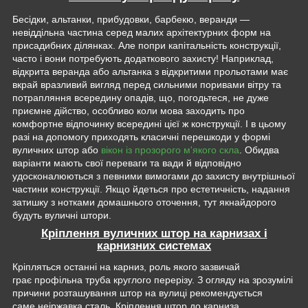
Бесідки, альтанки, прибудовки, барбекю, веранди —
невіддільна частина серед малих архітектурних форм на
присадибних ділянках. Але попри капітальність конструкції,
часто і вони потребують додаткового захисту! Наприклад,
відкрита веранда або альтанка з відкритими прольотами має
вкрай вразливий вигляд перед сильними поривами вітру та
потрапляння всередину опадів, що, погодьтеся, не дуже
приємне дійство, особливо коли мова заходить про
комфортне відпочинку всередині цієї ж конструкції. І в цьому
разі на допомогу приходять класичні перешкоди у формі
вуличних штор або
вікон із прозорого м'якого скла
. Обидва
варіанти мають свої переваги та вади й відповідно
удосконалюються з певними вимогами до захисту внутрішньої
частини конструкції. Якщо йдеться про естетичність, надання
затишку з нотками домашнього оточення, тут якнайдорого
будуть вуличні штори.
Кріплення вуличних штор на карнизах і
карнизних системах
Кріпляться останні на карниз, роль якого зазвичай
грає профільна труба круглого перерізу. З огляду на зрозумілі
причини розташування штор на вулиці рекомендується
саме неіржавка сталь. Кріплення штор до карниза