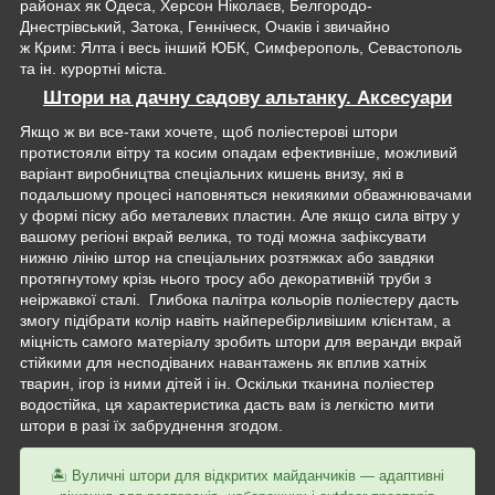
районах як Одеса, Херсон Ніколаєв, Белгородо-
Днестрівський, Затока, Генніческ, Очаків і звичайно
ж Крим: Ялта і весь інший ЮБК, Симферополь, Севастополь
та ін. курортні міста.
Штори на дачну садову альтанку. Аксесуари
Якщо ж ви все-таки хочете, щоб поліестерові штори
протистояли вітру та косим опадам ефективніше, можливий
варіант виробництва спеціальних кишень внизу, які в
подальшому процесі наповняться некиякими обважнювачами
у формі піску або металевих пластин. Але якщо сила вітру у
вашому регіоні вкрай велика, то тоді можна зафіксувати
нижню лінію штор на спеціальних розтяжках або завдяки
протягнутому крізь нього тросу або декоративній труби з
неіржавкої сталі. Глибока палітра кольорів поліестеру дасть
змогу підібрати колір навіть найперебірливішим клієнтам, а
міцність самого матеріалу зробить штори для веранди вкрай
стійкими для несподіваних навантажень як вплив хатніх
тварин, ігор із ними дітей і ін. Оскільки тканина поліестер
водостійка, ця характеристика дасть вам із легкістю мити
штори в разі їх забруднення згодом.
🏝 Вуличні штори для відкритих майданчиків — адаптивні