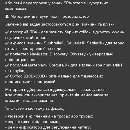
або легкі перегородки у зонах SPA-готелів і курортних
комплексів.
🧵 Матеріали для вуличних і прозорих штор
Залежно від задач застосовуються різні тканини та плівки:
✔️ прозорий ПВХ - для захисту барних стійок, відкритих кухонь
і вуличних майстерень;
✔️ акрилові тканини Sunbrella®, Sauleda®, Sattler® - для терас
готелів і ресторанів біля води;
✔️ поліестер Navigator, Discovery, Odyssey - універсальні
outdoor-рішення;
✔️ посилені матеріали Cordura® - для вітряних зон причалів і
яхт-клубів;
✔️ Oxford 210D-300D - оптимально для тимчасових
фестивальних конструкцій.
Матеріал підбирається індивідуально - враховується
інтенсивність використання, орієнтація майданчика та
кліматичні навантаження.
🔩 Системи монтажу та фіксації
▪️ люверси з кріпленням на тросах або трубах;
▪️ верхні кишені під напрямні;
▪️ ремінні фіксатори для регулювання натягу;