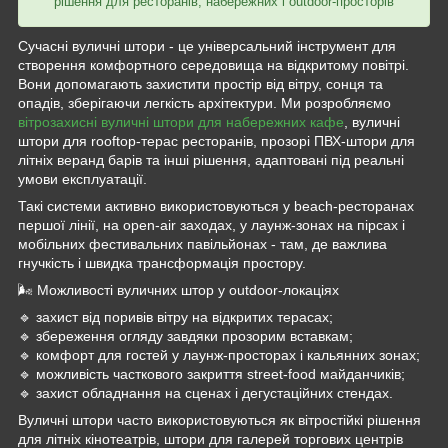
рішення для ресторанів, набережних і outdoor-просторів
Сучасні вуличні штори - це універсальний інструмент для
створення комфортного середовища на відкритому повітрі.
Вони допомагають захистити простір від вітру, сонця та
опадів, зберігаючи легкість архітектури. Ми розробляємо
вітрозахисні вуличні штори для набережних кафе
, вуличні
штори для rooftop-терас ресторанів, прозорі ПВХ-штори для
літніх веранд барів та інші рішення, адаптовані під реальні
умови експлуатації.
Такі системи активно використовуються у beach-ресторанах
першої лінії, на open-air заходах, у лаунж-зонах на пірсах і
мобільних фестивальних павільйонах - там, де важлива
гнучкість і швидка трансформація простору.
🌬 Можливості вуличних штор у outdoor-локаціях
🔹 захист від поривів вітру на відкритих терасах;
🔹 збереження огляду завдяки прозорим вставкам;
🔹 комфорт для гостей у лаунж-просторах і кальянних зонах;
🔹 можливість часткового закриття street-food майданчиків;
🔹 захист обладнання на сценах і дегустаційних стендах.
Вуличні штори часто використовуються як вітростійкі рішення
для літніх кінотеатрів, штори для галерей торгових центрів