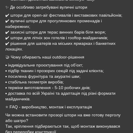
✨ Де особливо затребувані вуличні штори
✔️ штори для open-air фестивалів і виставкових павільйонів;
✔️ вуличні штори для прогулянкових променадів і
набережних;
✔️ захисні штори для терас винних барів біля моря;
✔️ штори для літніх зон готелів і rooftop-майданчиків;
✔️ рішення для шатерів на міських ярмарках і банкетних
локаціях.
🤝 Чому обирають наші outdoor-рішення
▪️ індивідуальне проєктування під об’єкт;
▪️ підбір тканин і прозорих секцій під задачі клієнта;
▪️ посилена фурнітура та акуратні шви;
▪️ стабільна геометрія виробів;
▪️ терміни виготовлення - 5-10 робочих днів;
▪️ доставка по всій Україні та адаптація під різні формати
майданчиків.
⭐ FAQ - виробництво, монтаж і експлуатація
Чи можна встановити прозорі штори на вже готову перголу
або шатро?
Так, кріплення підбираються так, щоб монтаж виконувався
без переробки конструкції.