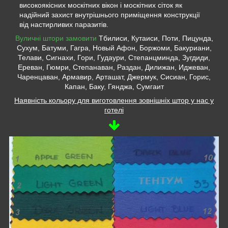
високоякісних москітних вікон і москітних сіток як
надійний захист внутрішнього приміщення конструкції
від настирливих паразитів.
Вуличні штори замовити
Тбилиси, Кутаиси, Поти, Пицунда,
Сухум, Батуми, Гагра, Новый Афон, Боржоми, Бакуриани,
Телави, Сигнахи, Гори, Гудаури, Степанцминда, Зугдиди,
Ереван, Гюмри, Степанаван, Раздан, Дилижан, Иджеван,
Чаренцаван, Армавир, Арташат, Джермук, Сисиан, Горис,
Капан, Баку, Гянджа, Сумгаит
Наявність кольору для виготовлення зовнішніх штор у нас у
готелі