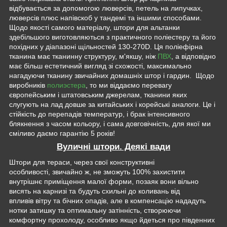
відбувається за допомогою люверсів, петель на липучках,
люверсів плюс напівскоб у тандемі та іншими способами.
Щодо якості самого матеріалу, штори для альтанки
здебільшого виготовляються з практичного поліестеру та його
похідних у діапазоні щільностей 130-270D. Ця поліефірна
тканина має тканинну структуру, м'якшу, ніж
ПВХ
, а відповідно
має більш естетичний вигляд зі схожості, максимально
нагадуючи тканину звичайних домашніх штор і гардин. Щодо
виробників
полиэстера
, то ми віддаємо перевагу
європейським і штатовським джерелам, тканини яких
слугують на лад довше за китайських і корейські аналоги. Це і
стійкість до перепадів температур, і брак інтенсивного
блякнення з часом кольору, і сама довговічність, для якої ми
сміливо даємо гарантію 5 років!
Вуличні штори. Деякі вади
Штори для тераси, через свої конструктивні
особливості, звичайно ж, не зможуть 100% захистити
внутрішнє приміщення малої форми, позаяк вони вільно
висять на карнизі та будуть схильні до коливань від
впливів вітру та бічних опадів, але в компенсацію нададуть
нотки затишку та оптимальну затінність, створюючи
комфортну прохолоду, особливо якщо йдеться про південних