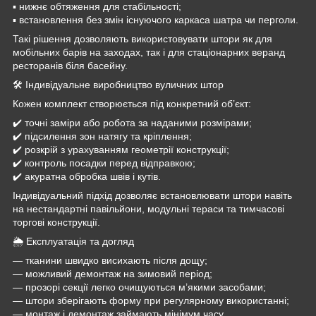
▪️ нижнє обтяження для стабільності;
▪️ встановлення без змін існуючого каркаса шатра чи перголи.
Такі рішення дозволяють використовувати штори як для
мобільних барів на заходах, так і для стаціонарних веранд
ресторанів біля басейну.
🛠 Індивідуальне виробництво вуличних штор
Кожен комплект створюється під конкретний об’єкт:
✔️ точні заміри або робота за наданими розмірами;
✔️ підсилення зон натягу та кріплення;
✔️ розкрій з урахуванням геометрії конструкції;
✔️ контроль посадки перед відправкою;
✔️ акуратна обробка швів і кутів.
Індивідуальний підхід дозволяє встановлювати штори навіть
на нестандартні павільйони, модульні тераси та тимчасові
торгові конструкції.
🌦 Експлуатація та догляд
— тканини швидко висихають після дощу;
— можливий демонтаж на зимовий період;
— прозорі секції легко очищуються м’якими засобами;
— штори зберігають форму при регулярному використанні;
— монтаж і демонтаж займають мінімум часу.