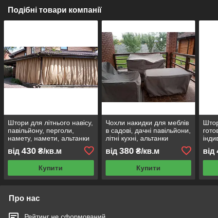
Подібні товари компанії
Штори для літнього навісу,
Чохли накидки для меблів
Штор
павільйону, перголи,
в садові, дачні павільйони,
гото
намету, намети, альтанки
літні кухні, альтанки
інди
430
380
від
₴/кв.м
від
₴/кв.м
від
Купити
Купити
Про нас
Рейтинг не сформований