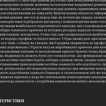
комплекті. Її тяги буде цілком достатньо для затягування кате
ьтернативи дошкам, можливе встановлення напрямних роликів, 
ного берега, оскільки на глибоководді ролики сприятимуть шви
ати навантаження на саму лебу. Маючи велику кількість інформ
воїми руками, але все ж перед тим, як почати цю справу, ви маєте
рактеристики підібраного матеріалу і комплектуючих мало того
истикам майбутнього перетягнутого вантажу, але і взаємодопо
ебідка човнового причепа та потужна ресорна підвіска останньо
ий тандем, погодьтеся. Точно так само розраховується майбутн
та переріз профілю та багато іншого. У будь-якому разі, кресл
 І все-таки, з огляду на сказане, ми б радили звернутися до профе
них переживань і Утрати часу на виробництво причепа для кате
оповненими вузлами та механізмами причіп! Причіп човна Кри
а. Відмінність можуть бути суто технологічні, але функціонал
) як носійна частина бортів, лебідка з різною тягою, опорне коле
тувальним транспортним засобом, наявність або відсутність т
а, регульована або нерегульована підвіска для зміщення центр
ість відстібання заднього бампера зі світлотехнікою або же ная
їжджати причепу у воду без побоювання пошкодження електрики 
далегідь визначтеся з потрібним комплектом вузлів і механізмі
ТЕРИСТИКИ