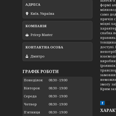
шлеєю в 
формі ал
мілковод
Київ, Україна
само дод
причіп с
міцні ха
характер
слабка л
Pricep Master
правильн
товщина 
доступі.
непотріб
Дмитро
взаємод
виробник
(роликів
транспор
ГРАФІК РОБОТИ
замовник
неможлив
Понеділок
08:30
19:00
змогу за
Вівторок
08:30
19:00
Крим заз
Середа
08:30
19:00
Четвер
08:30
19:00
ХАРАК
Пʼятниця
08:30
19:00