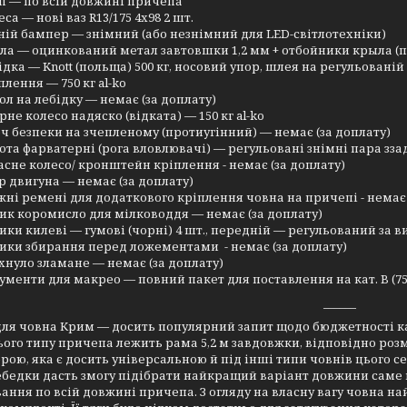
п — по всій довжині причепа
еса — нові ваз R13/175 4х98 2 шт.
ній бампер — знімний (або незнімний для LED-світлотехніки)
ла — оцинкований метал завтовшки 1,2 мм + отбойники крыла (
ідка — Knott (польща) 500 кг, носовий упор, шлея на регульованій
плення — 750 кг al-ko
ол на лебідку — немає (за доплату)
рне колесо надяско (відката) — 150 кг al-ko
ч безпеки на зчепленому (протиугінний) — немає (за доплату)
ота фарватерні (рога вловлювачі) — регульовані знімні пара зза
асне колесо/ кронштейн кріплення - немає (за доплату)
р двигуна — немає (за доплату)
жні ремені для додаткового кріплення човна на причепі - немає 
ик коромисло для мілководдя — немає (за доплату)
ики килеві — гумові (чорні) 4 шт., передній — регульований за 
ики збирання перед ложементами - немає (за доплату)
ихнуло зламане — немає (за доплату)
ументи для макрео — повний пакет для поставлення на кат. B (75
______
ля човна Крим — досить популярний запит щодо бюджетності ка
ього типу причепа лежить рама 5,2 м завдовжки, відповідно р
рою, яка є досить універсальною й під інші типи човнів цього се
ебедки дасть змогу підібрати найкращий варіант довжини саме 
ання по всій довжині причепа. З огляду на власну вагу човна на