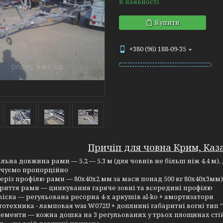
В наявності
Купити
+380 (96) 188-09-35
Причіп для човна Крим, Каз
альна довжина рами — 5,2 — 5,3 м (для човнів не більш ніж 4,4 м)
чуємо пропорційно
еріз профілю рами — 80х40х2 мм за маси понад 500 кг 80х40х3мм)
риття рами — цинкування гаряче зовні та всередині профілю
віска — регульована ресорна 4-х аркушів al-ko + амортизатори
тотехника - ламповая was W072U + доплинні габаритні вогні тип 
ементи — кожна дошка на 3 регульованих у трьох площинах стій