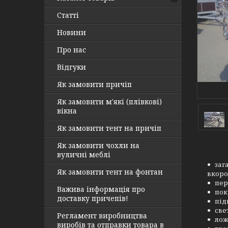
Статті
Новини
Про нас
Відгуки
Як замовити причіп
Як замовити м'які (плівкові)
вікна
Як замовити тент на причіп
Як замовити чохли на
вуличні меблі
заг
Як замовити тент на фонтан
вкоро
пер
Важива інформація про
пок
доставку причепів!
під
све
Регламент виробництва
лож
виробів та отправки товара в