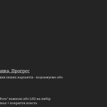
анка, Прогрес
, для інших варіантів - подовжуємо або
"Рога" лампові або LED на вибір
ках + покриття повсть