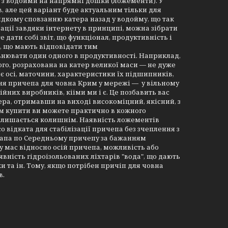
ра з водойми на напрямні дошки (ложементи). У
але цей варіант буде актуальним тільки для
дкому сповзанню катера назад у водойму, що так
ації завдяки інтернету в принципі, можна зібрати
 дати собі звіт, що функціонал, продуктивність і
, що мають відповідати тим
внювати один одного в продуктивності. Наприклад,
го, розрахована на катер великої маси — не дуже
є осі, маточини, характеристики їх підшипників,
ення причепа для човна Крим у мережі — у вільному
сійних виробників, кііми ми і є. Це позбавить вас
ра, отримавши на виході високоміцний, якісний, з
м купити ви можете практично в кожного
 залишається колишнім. Наявність ложементів
со відката для стабілізації причепа без зчеплення з
рапа по Середньому причепу за бажанням
у мас відносно осій причепа, можливість або
вність гідроізольованих ліхтарів "вода", що дають
та ін. Тому, якщо потрібен причіп для човна
в.