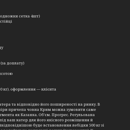
подножки сетка 4шт)
 стійці
ду
(за доплату)
висотою
0 кг), оформлення — клієнта
тера та відповідно його поширеності на ринку. В
озміри причепа човна Крим можна зумовити саме
гмента як Казанка, Об'єм. Прогрес. Регульована
під ваш катер для його якісного розміщення й
йвідповіднішою буде встановлення лебідки 500 кг зі