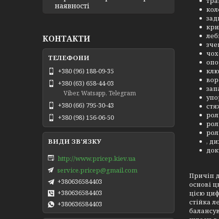
тра
наявності
кол
зад
кри
леб
КОНТАКТИ
зче
чох
опо
клю
+380 (96) 188-09-35
вор
+380 (63) 658-44-03
зап
Viber, Watsapp, Telegram
упо
+380 (66) 795-30-43
стя
рол
+380 (98) 156-06-50
рол
рол
, д
док
http://www.pricep.kiev.ua
service.pricep@gmail.com
Причіп д
+380636584403
основі ц
+380636584403
цією циф
стійка л
+380636584403
балансув