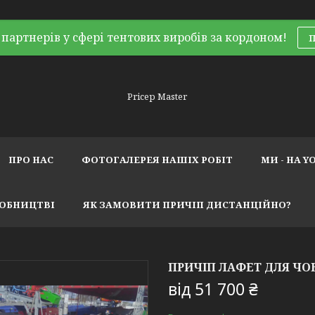
партнерів у сфері тентових виробів за кордоном!
Pricep Master
ПРО НАС
ФОТОГАЛЕРЕЯ НАШІХ РОБІТ
МИ - НА Y
РОБНИЦТВІ
ЯК ЗАМОВИТИ ПРИЧІП ДИСТАНЦІЙНО?
ПРИЧІП ЛАФЕТ ДЛЯ ЧО
від
51 700 ₴