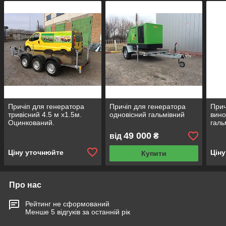
Причіп для генератора
Причіп для генератора
Прич
тривісний 4.5 м х1.5м.
одновісний гальмівний
вино
Оцинкований.
галь
49 000
від
₴
Ціну уточнюйте
Цін
Купити
Про нас
Рейтинг не сформований
Менше 5 відгуків за останній рік