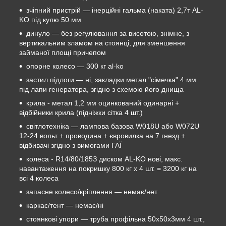
зчіпний пристрій — інерційні гальма (наката) 2,7т AL-
KO під кулю 50 мм
динуло — без регулювання за висотою, знімне, з
вертикальним зламом на стоянці, для зменшення
займаної площі причепом
опорне колесо — 300 кг al-ko
застил підлоги — ні, закладки метал "сімечка" 4 мм
під лапи генератора, згідно з схемою його днища
крила - метал 1,2 мм оцинкований одинарні +
відбійники крила (підніжки сітка 4 шт.)
світлотехніка — лампова базова W018U або W072U
12-24 вольт + проводина + євровилка на 7 гнезд +
відбивачі згідно з вимогами ГАЇ
колеса - R14/80/185З диском AL-KO нові, макс.
навантаження на покришку 800 кг х 4 шт. = 3200 кг на
всі 4 колеса
запасне колесо/кріплення — немає/нет
каркас/тент — немає/ні
стоянкові упори — труба профільна 50х50х3мм 4 шт.,