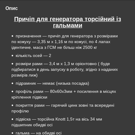
Опис
Причіп для генератора торсійний із
гальмами
призначення — причіп для генератора з розмірами
по кожуху — 3,35 м х 1,16 м по кожусі, по 4 лапах
ідентичне, маса з ГСМ не більш ніж 2500 кг
кількість осей — 2
розміри рами — 3,4 м х 1,3 м орієнтовно ( буде
підбиратися в день запуску в роботу, згідно з наданих
розмірів лиж)
підрамник — немає (низька посадка)
профіль рами — 80х60х3мм + посилення в місцях
кріплення підвіски
покриття рами — гарячий цинк зовні та всередині
профілю
підвіска — торсійна Knott 1,5т на вісь 34 мм
підшипник обидві осі
гальма — на обидві осі