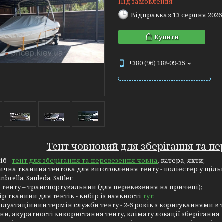
Під замовлення
Відправка з 13 серпня 2026
Купити
+380 (96) 188-09-35
Тент човновий для зберігання та пе
іб -
тент для зберігання та перевезення човна
, катера, яхти;
ична тканина тентова для виготовлення тенту - поліестер у щільн
nbrella, Sauleda, Sattler;
 тенту – транспортувальний (для перевезення на причепі);
ір тканини для тентів - вибір із наявності
тут
;
плуатаційний термін служби тенту - 2-6 років з коригуваннями в 
ни, акуратності використання тенту, клімату локації зберігання