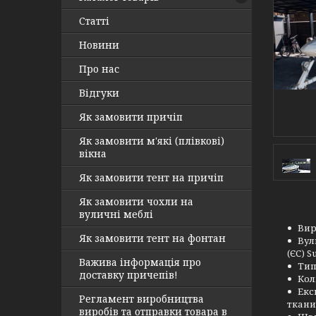
Статті
Новини
Про нас
Відгуки
Як замовити причіп
Як замовити м'які (плівкові)
вікна
Як замовити тент на причіп
Як замовити чохли на
вуличні меблі
Вир
Як замовити тент на фонтан
Вул
(ЄС) Su
Важива інформація про
Тип
доставку причепів!
Кол
Екс
Регламент виробництва
ткани
виробів та отправки товара в