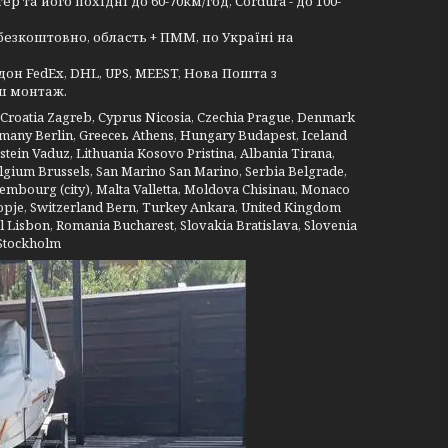
та його похідні до 60-70км/год, Сordura - до 100-
безкоштовно, область + ПММ, по Україні на
дон FedEx, DHL, UPS, MEEST, Нова Пошта з
аш монтаж.
a, Croatia Zagreb, Cyprus Nicosia, Czechia Prague, Denmark
ermany Berlin, Greeceь Athens, Hungary Budapest, Iceland
stein Vaduz, Lithuania Kosovo Pristina, Albania Tirana,
lgium Brussels, San Marino San Marino, Serbia Belgrade,
embourg (city), Malta Valletta, Moldova Chisinau, Monaco
je, Switzerland Bern, Turkey Ankara, United Kingdom
l Lisbon, Romania Bucharest, Slovakia Bratislava, Slovenia
 Stockholm