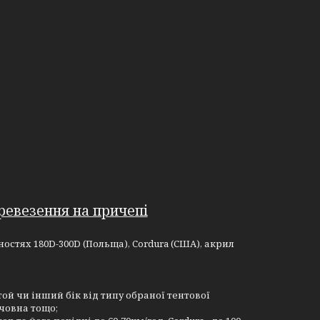
ревезення на причепі
остях 180D-300D (Польща), Cordura (США), акрил
той чи інший бік від типу обраної тентової
 човна тощо;