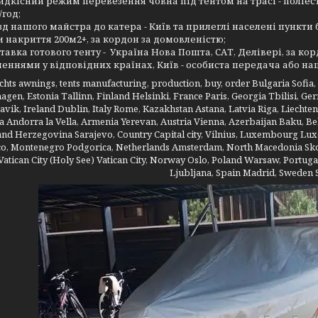
дкісний режим перевезення човна під тентом на трасі - поліестер 
/год;
зд нашого майстра до катера - Київ та прилеглі населені пункти 
и накриття 200м2+, за кордон за домовленістю;
тавка готового тенту - Україна Нова Пошта, САТ, Делівері, за кор
леннями у відповідних країнах, Київ - особиста передача або н
achts awnings, tents manufacturing, production, buy, order Bulgaria Sofi
gen, Estonia Tallinn, Finland Helsinki, France Paris, Georgia Tbilisi, G
avik, Ireland Dublin, Italy Rome, Kazakhstan Astana, Latvia Riga, Liechten
 Andorra la Vella, Armenia Yerevan, Austria Vienna, Azerbaijan Baku, Be
and Herzegovina Sarajevo, Country Capital city, Vilnius, Luxembourg Lux
, Montenegro Podgorica, Netherlands Amsterdam, North Macedonia Skop
atican City (Holy See) Vatican City, Norway Oslo, Poland Warsaw, Portuga
Ljubljana, Spain Madrid, Sweden