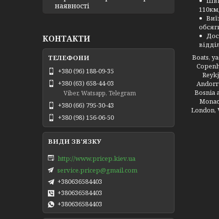
Шви
наявності
110км
Виї
обсяг
Дос
КОНТАКТИ
відді
Boats, y
Copenha
+380 (96) 188-09-35
Reykj
+380 (63) 658-44-03
Andorra
Bosnia 
Viber, Watsapp, Telegram
Monaco
+380 (66) 795-30-43
London, V
+380 (98) 156-06-50
http://www.pricep.kiev.ua
service.pricep@gmail.com
+380636584403
+380636584403
+380636584403