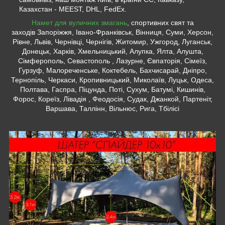
Казахстан - MEEST, DHL, FedEx.
Намет для вуличних змагань
, спортивних свят та
заходів Запоріжжя, Івано-Франківськ, Вінниця, Суми, Херсон,
Рівне, Львів, Чернівці, Чернігів, Житомир, Ужгород, Луганськ,
Донецьк, Харків, Хмельницький, Алупка, Ялта, Алушта,
Сімферополь, Севастополь , Лазурне, Євпаторія, Сімеїз,
Гурзуф, Малореченське, Коктебель, Бахчисарай, Дніпро,
Тернопіль, Черкаси, Кропивницький, Миколаїв, Луцьк, Одеса,
Полтава, Гаспра, Піцунда, Поті, Сухум, Батумі, Кишинів,
Форос, Кореїз, Лівадія , Феодосія, Судак, Джанкой, Партеніт,
Варшава, Таллінн, Вільнюс, Рига, Тбілісі