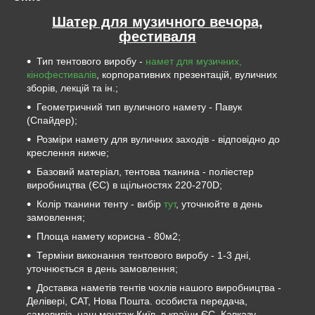
Шатер для музичного вечора,
фестиваля
Тип тентового виробу -
намет для музичних,
кінофестивалів
, корпоративних презентацій, вуличних
зборів, лекцій та ін.;
Геометричний тип вуличного намету - Павук
(Спайдер);
Розміри намету для вуличних заходів - відповідно до
креслення нижче;
Базовий матеріал, тентова тканина - поліестер
виробництва (ЄС) в щільностях 220-270D;
Колір тканини тенту - вибір
тут
, уточнюйте в день
замовлення;
Площа намету корисна - 80м2;
Терміни виконання тентового виробу - 1-3 дні,
уточнюється в день замовлення;
Доставка наметів тентів чохлів нашого виробництва -
Делівері, САТ, Нова Пошта. особиста передача,
самовивіз, наш монтаж Київ, в країни ЄС, Кавказу,