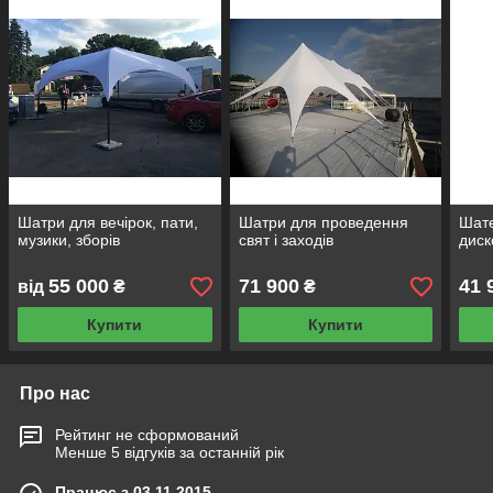
Шатри для вечірок, пати,
Шатри для проведення
Шате
музики, зборів
свят і заходів
диск
55 000
71 900
41 
від
₴
₴
Купити
Купити
Про нас
Рейтинг не сформований
Менше 5 відгуків за останній рік
Працює з 03.11.2015