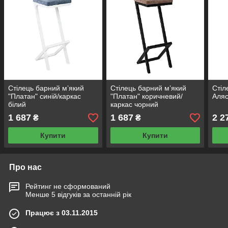
Стілець барний м’який
Стілець барний м’який
Стіл
"Платан" синій/каркас
"Платан" коричневий/
Аляс
білий
каркас чорний
1 687
1 687
2 2
₴
₴
Купити
Купити
Про нас
Рейтинг не сформований
Менше 5 відгуків за останній рік
Працює з 03.11.2015