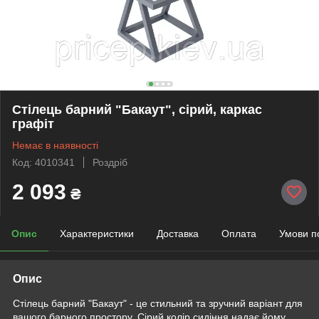
Стілець барний "Бакаут", сірий, каркас
графіт
Немає в наявності
Код: 4010341
Роздріб
2 093
₴
Опис
Характеристики
Доставка
Оплата
Умови п
Опис
Стілець барний "Бакаут" - це стильний та зручний варіант для
вашого барного простору. Сірий колір сидіння надає йому