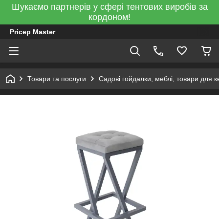
Шукаємо партнерів у сфері тентових виробів за
кордоном!
Pricep Master
Товари та послуги
Садові гойдалки, меблі, товари для к