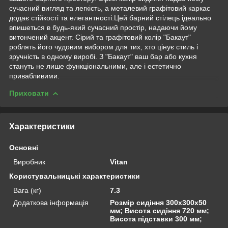
сучасний вигляд та легкість, а металевий графітовий каркас
додає стійкості та елегантності.Цей барний стілець ідеально
впишеться в будь-який сучасний простір, надаючи йому
витончений акцент. Сірий та графітовий колір "Бакаут"
роблять його чудовим вибором для тих, хто цінує стиль і
зручність в одному виробі. З "Бакаут" ваш бар або кухня
стануть не лише функціональними, але і естетично
привабливими.
Приховати
Характеристики
Основні
Виробник
Vitan
Користувальницькі характеристики
Вага (кг)
7.3
Додаткова інформація
Розмір сидіння 300х300х50
мм; Висота сидіння 720 мм;
Висота підставки 300 мм;