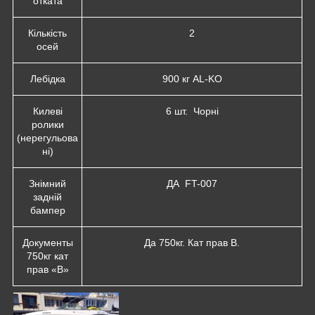
отката
Кількість
2
осей
Лебідка
900 кг AL-KO
Килеві
6 шт. Чорні
ролики
(нерегульова
ні)
Знімний
ДА FT-007
задній
бампер
Документы
Да 750кг. Кат прав В.
750кг кат
прав «В»