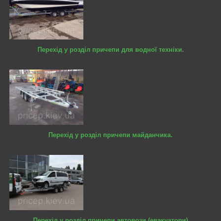
Перехід у розділ причепи для водної техніки.
Перехід у розділ причепи майданчика.
Перехід у розділ причепи автовози (евакуатори)