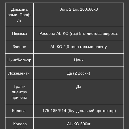
Довжина
8м х 2,1м. 100х60х3
рами. Профі
ль
Підвіска
Ресорна AL-KO (газ) 5-кі листова широка.
Зчепне
АL-КО 2,6
тонн
гальмо накату
Цинк/Кольор
Цинк
Ложементи
Да (2 доски)
Трапік
Да
п
центру
причепа
Колеса
175-185/R14 (б/у ідеальний протектор)
Колесо
AL-KO 500кг