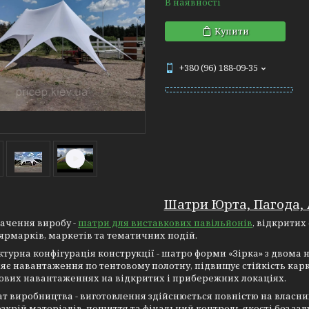
В наявності
Купити
+380 (96) 188-09-35
Шатри Юрта, Пагода, 
ачення виробу -
шатри для виставкових павільйонів
, відкритих
 ярмарків, маркетів та тематичних подій.
ктурна конфігурація конструкції - шатро форми «Зірка» з двома
яє навантаження по тентовому полотну, підвищує стійкість карк
ових навантаженнях на відкритих і прибережних локаціях.
т виробництва - виготовлення здійснюється повністю на власних
озкрій матеріалів, пошиття та фінальний контроль якості без за