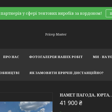
партнерів у сфері тентових виробів за кордоном!
Pricep Master
ПРО НАС
ФОТОГАЛЕРЕЯ НАШІХ РОБІТ
МИ - НА Y
РОБНИЦТВІ
ЯК ЗАМОВИТИ ПРИЧІП ДИСТАНЦІЙНО?
НАМЕТ ПАГОДА, ЮРТА,
41 900 ₴