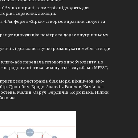
 10,5м по ширині; геометрія підходить для
торів і сервісних локацій.
 4,7м; форма «Зірки» створює виразний силует та
покращує циркуляцію повітря та додає внутрішньому
дувачів і дозволяє гнучко розміщувати меблі, стенди
 ключ» або передача готового виробу клієнту. По
Міжнародна логістика виконується службами MEEST,
ритих зон ресторанів біля моря, пікнік-зон, еко-
бір, Дрогобич, Броди, Золочів, Радехів, Кам’янка-
оростень, Малин, Овруч, Бердичів, Корюківка, Ніжин,
Каховка