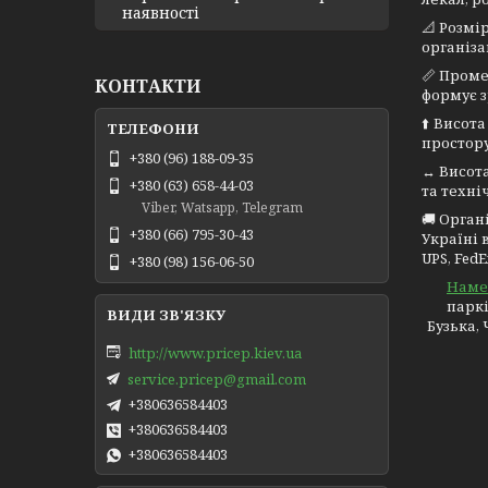
наявності
📐 Розмі
організа
📏 Проме
КОНТАКТИ
формує з
⬆️ Висот
простору
+380 (96) 188-09-35
↔️ Висот
+380 (63) 658-44-03
та техні
Viber, Watsapp, Telegram
🚚 Орган
+380 (66) 795-30-43
Україні 
UPS, Fed
+380 (98) 156-06-50
Намет
паркі
Бузька,
http://www.pricep.kiev.ua
service.pricep@gmail.com
+380636584403
+380636584403
+380636584403