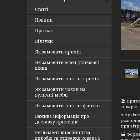
Статті
Новини
Про нас
Відгуки
Як замовити причіп
Як замовити м'які (плівкові)
вікна
Як замовити тент на причіп
Як замовити чохли на
вуличні меблі
🏖 Призн
Як замовити тент на фонтан
товарів,
⭐ Архіте
Важива інформація про
розподіл
доставку причепів!
при вітр
Регламент виробництва
🏭 Форма
виробів та отправки товара в
лекал, р