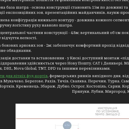
рна база шатра - основа конструкції становить 15м по довжині та
ції експозиційних зон, презентаційних майданчиків, лаунж-прос
нева конфігурація нижнього контуру - довжина кожного сегмента
ручну логістику руху навколо шатра.
а центральної частини конструкції - 4,8м; вертикальний об’єм 
 відчуття легкості.
а бокових аркових зон - 2м; забезпечує комфортний прохід відві
чне обладнання.
ізація доставки та встановлення - у Києві доступний монтаж «під
відправлення здійснюється через Нову Пошту, САТ і Деливері. 
Ex, DHL, Nova Global, TNT, DPD та іншими перевізниками.
и для літніх фуд-кортів
, фермерських ринків вихідного дня, відк
в Мукачево, Берегове, Рахів, Тячів, Свалява, Перечин, Турка, Сам
 Чортків, Кременець, Збараж, Дубно, Острог, Костопіль, Сарни, К
Прилуки, Лубни, Миргород, 