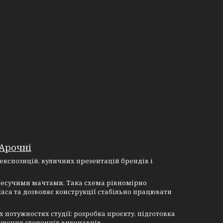
Арочні
 експозицій, вуличних презентацій брендів і
 несучими мачтами. Така схема рівномірно
аса та дозволяє конструкції стабільно працювати
 потужностях студії: розробка проєкту, підготовка
лучення сторонніх виконавців.