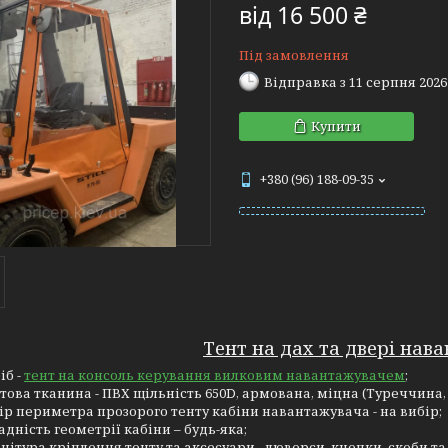
від
16 500 ₴
Під замовлення
Відправка з 11 серпня 2026
Купити
+380 (96) 188-09-35
Тент на дах та двері нав
іб -
тент на консоль керування вилковим навантажувачем
;
това тканина - ПВХ щільність 650D, армована, міцна (Туреччина, 
ір периметра прозорого тенту кабіни навантажувача - на вибір;
адність геометрії кабіни – будь-яка;
нітура кріплення тенту та аксесуари - люверси, кнопки, скоби та 