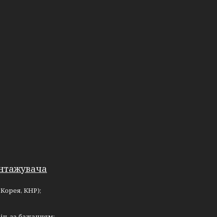
антажувача
Корея, КНР);
ін. за бажанням;