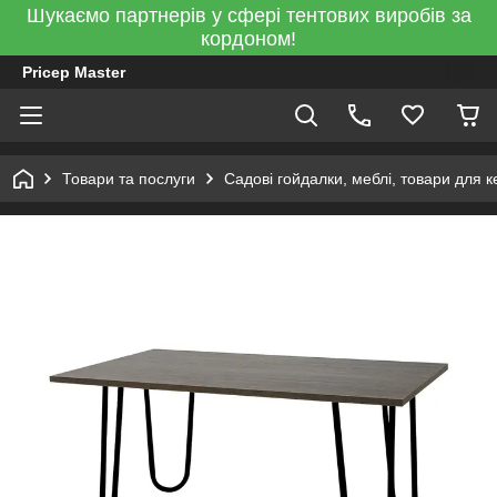
Шукаємо партнерів у сфері тентових виробів за
кордоном!
Pricep Master
Товари та послуги
Садові гойдалки, меблі, товари для к