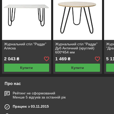
Журнальний стіл "Радде"
Журнальний стіл "Радде"
Журн
Аляска
Дуб Античний (круглий)
"Дра
600*454 мм
2 043
1 469
5 1
₴
₴
Купити
Купити
Про нас
Рейтинг не сформований
Менше 5 відгуків за останній рік
Працює з 03.11.2015