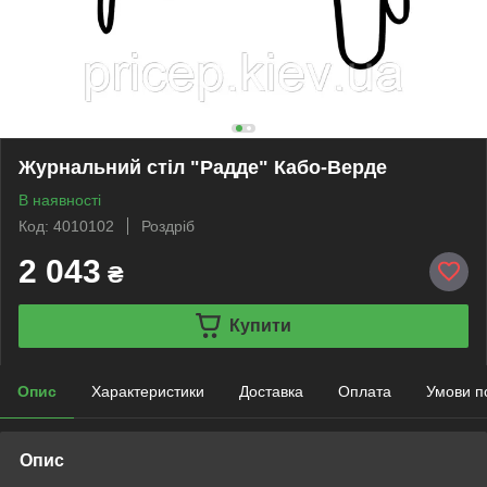
Журнальний стіл "Радде" Кабо-Верде
В наявності
Код: 4010102
Роздріб
2 043
₴
Купити
Опис
Характеристики
Доставка
Оплата
Умови п
Опис