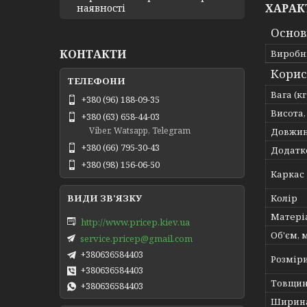
ХАРАК
наявності
Основ
КОНТАКТИ
Виробн
Корис
Вага (кг
+380 (96) 188-09-35
Висота
+380 (63) 658-44-03
Viber, Watsapp, Telegram
Довжин
+380 (66) 795-30-43
Додатк
+380 (98) 156-06-50
Каркас
Колір
Матері
http://www.pricep.kiev.ua
Об'єм, 
service.pricep@gmail.com
+380636584403
Розмір
+380636584403
Товщин
+380636584403
Ширина