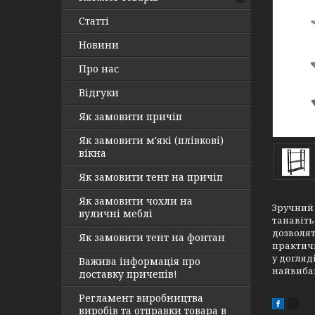
Статті
Новини
Про нас
Відгуки
Як замовити причіп
Як замовити м'які (плівкові)
вікна
Як замовити тент на причіп
Як замовити чохли на
Зручний 
вуличні меблі
танавіть
дозволят
Як замовити тент на фонтан
практичн
у догляд
Важива інформація про
найвибаг
доставку причепів!
Регламент виробництва
виробів та отправки товара в