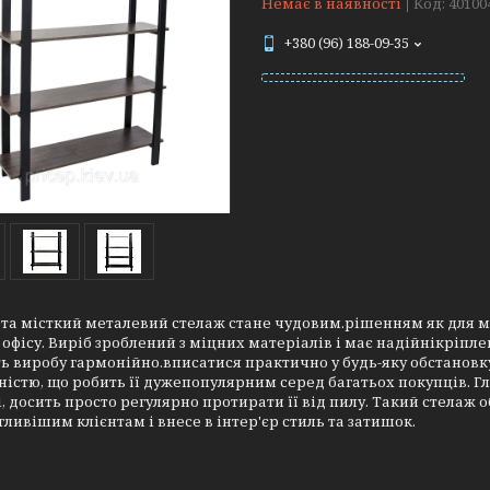
Немає в наявності
Код:
40100
+380 (96) 188-09-35
та місткий металевий стелаж стане чудовим.рішенням як для мі
 офісу. Виріб зроблений з міцних матеріалів і має надійнікріпл
ь виробу гармонійно.вписатися практично у будь-яку обстановк
істю, що робить її дужепопулярним серед багатьох покупців. Г
і, досить просто регулярно протирати її від пилу. Такий стелаж
ливішим клієнтам і внесе в інтер'єр стиль та затишок.