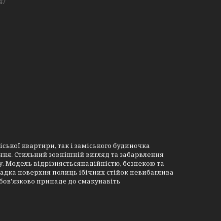
47
ської квартири, так і заміського будиночка
ення. Стильний зовнішній вигляд та забарвлення
у. Модель відрізняєтьсянадійністю, безпекою та
ладка поверхня полиць ібічних стійок невибаглива
 обов'язково припаде до смакунавіть