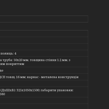
 полиць: 4
 труба: 50х20 мм, товщина стінки 1.2 мм, з
ним покриттям
де
ДСП товщ. 16 мм; каркас - металева конструкція
(ДхШхВ): 325х1050х1500; габарити упаковки:
580