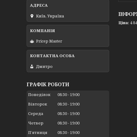
ІНФОР
Київ, Україна
Ціна:
4 84
Pricep Master
Дмитро
ГРАФІК РОБОТИ
Понеділок
08:30
19:00
Вівторок
08:30
19:00
Середа
08:30
19:00
Четвер
08:30
19:00
Пʼятниця
08:30
19:00