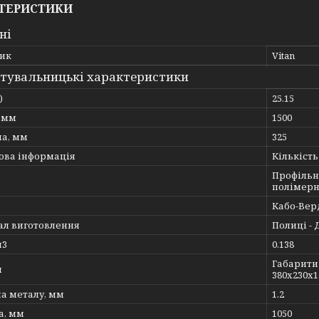
ТЕРИСТИКИ
ні
ик
Vitan
тувальницькі характеристики
)
25.15
, мм
1500
а, мм
325
ова інформація
Кількість
Профільна
полімер
Кабо-Вер
ал виготовлення
Полиці - 
м3
0.138
Габарити 
и
380х230х1
а металу, мм
1.2
, мм
1050