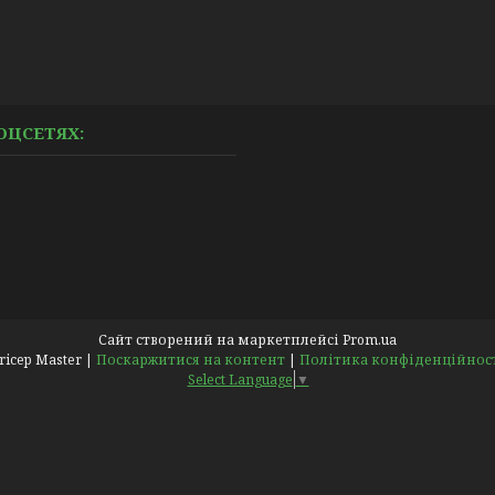
ОЦСЕТЯХ:
Сайт створений на маркетплейсі
Prom.ua
Pricep Master |
Поскаржитися на контент
|
Політика конфіденційнос
Select Language
▼