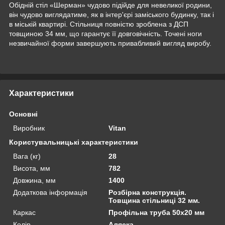
Обідній стіл «Шерман» чудово підійде для невеликої родини,
він чудово виглядатиме, як в інтер'єрі заміського будинку, так і
в міській квартирі. Стільниця повністю зроблена з ДСП
товщиною 34 мм, що гарантує її довговічність. Точені ноги
незвичайної форми завершують привабливий вигляд виробу.
Характеристики
Основні
Виробник
Vitan
Користувальницькі характеристики
Вага (кг)
28
Висота, мм
782
Довжина, мм
1400
Додаткова інформація
Розбірна конструкція.
Товщина стільниці 32 мм.
Каркас
Профільна труба 50х20 мм
Колір
Аляска