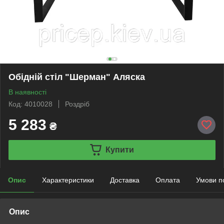
Обідній стіл "Шерман" Аляска
В наявності
Код: 4010028
Роздріб
5 283
₴
Купити
Опис
Характеристики
Доставка
Оплата
Умови п
Опис