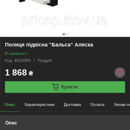
Полиця підвісна "Бальса" Аляска
В наявності
Код: 4010069
Роздріб
1 868
₴
Купити
Опис
Характеристики
Доставка
Оплата
Умови п
Опис