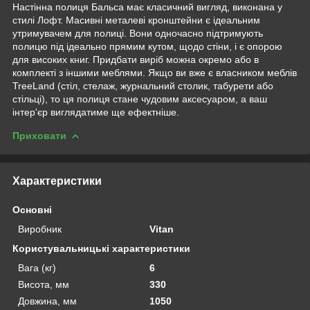
Настінна полиця Бальса має класичний вигляд, виконана у
стилі Лофт. Масивні металеві кронштейни є ідеальним
утримувачем для полиці. Вони одночасно підтримують
полицю під ідеально прямим кутом, щодо стіни, і є опорою
для високих книг. Придбати виріб можна окремо або в
комплекті з іншими меблями. Якщо ви вже є власником меблів
TreeLand (стіл, стелаж, журнальний столик, табурети або
стільці), то ця полиця стане чудовим аксесуаром, а ваш
інтер'єр виглядатиме ще ефектніше.
Приховати
Характеристики
Основні
Виробник
Vitan
Користувальницькі характеристики
Вага (кг)
6
Висота, мм
330
Довжина, мм
1050