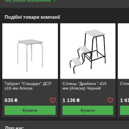
Всі умови повернення
Подібні товари компанії
Табурет "Стандарт" ДСП
Стілець "Драбина " d16
Стіл
s16 мм Аляска
мм (Аляска) Чорний
635
1 136
1 6
₴
₴
Купити
Купити
Про нас