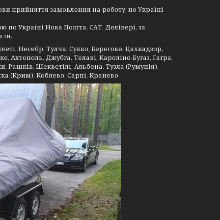
мови прийняття замовлення на роботу, по Україні
ю по Україні Нова Пошта, САТ, Делівері, за
 ін.
леті, Несебр, Тулча, Сукко, Берегове, Цахкадзор,
е, Ахтополь, Джубга, Телаві, Кароліно-Бугаз, Ґагра,
и, Рашків, Шекветілі, Альбена, Тузла (Румунія),
нка (Крим), Коблево, Сарпі, Кранево