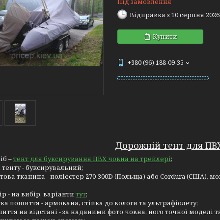
Під замовлення
Відправка з 10 серпня 2026
Купити
+380 (96) 188-09-35
Дорожній тент для ПВ
іб –
тент для буксирування ПВХ човна на трейлері
;
 тенту - буксирувальний;
това тканина - поліестер 270-300D (Польща) або Cordura (США), 
ір - на вибір, варіанти
тут
;
ка пошиття - армована, стійка до вологи та ультрафіолету;
иття на відстані - за наданими фото човна, його точної модел