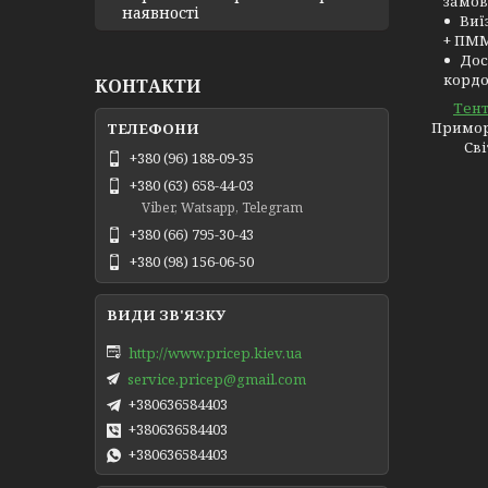
замов
наявності
Виї
+ ПММ
Дос
кордо
КОНТАКТИ
Тент
Приморс
Сві
+380 (96) 188-09-35
+380 (63) 658-44-03
Viber, Watsapp, Telegram
+380 (66) 795-30-43
+380 (98) 156-06-50
http://www.pricep.kiev.ua
service.pricep@gmail.com
+380636584403
+380636584403
+380636584403