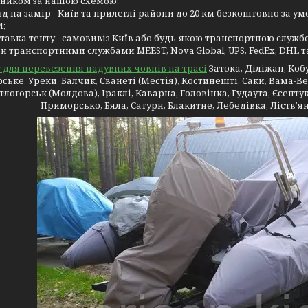
ником за нашою схемою;
зд на замір - Київ та прилеглі райони до 20 км безкоштовно за у
;
тавка тенту - самовивіз Київ або будь-якою транспортною службо
н транспортними службами MEEST, Nova Global, UPS, FedEx, DHL та
 для перевезення надувних човнів на трасі
Затока, Діліжан, Кобу
ьке, Уреки, Балчик, Сванеті (Местія), Костинешті, Саки, Вама-Век
тлогорськ (Молдова), Іраклі, Каварна, Головінка, Гудаута, Єсентук
Приморсько, Бяла, Сатурн, Блакитне, Лебедівка, Ліств’я