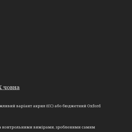
Х човна
можливий варіант акрил (ЄС) або бюджетний Oxford
і та контрольними вимірами, зробленими самим