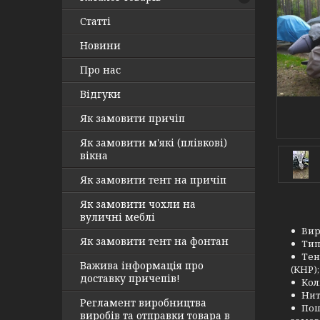
Статті
Новини
Про нас
Відгуки
Як замовити причіп
Як замовити м'які (плівкові)
вікна
Як замовити тент на причіп
Як замовити чохли на
вуличні меблі
Вир
Як замовити тент на фонтан
Тип
Тен
Важива інформація про
(КНР);
доставку причепів!
Кол
Нит
Регламент виробництва
Пош
виробів та отправки товара в