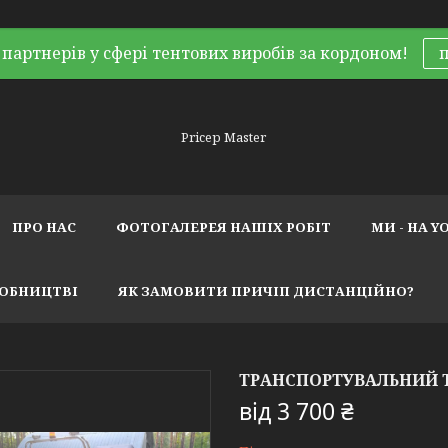
партнерів у сфері тентових виробів за кордоном!
Pricep Master
ПРО НАС
ФОТОГАЛЕРЕЯ НАШІХ РОБІТ
МИ - НА Y
РОБНИЦТВІ
ЯК ЗАМОВИТИ ПРИЧІП ДИСТАНЦІЙНО?
ТРАНСПОРТУВАЛЬНИЙ Т
від
3 700 ₴