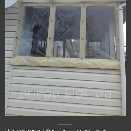
______
Штори з прозорого ПВХ для терас, альтанок, веранд,