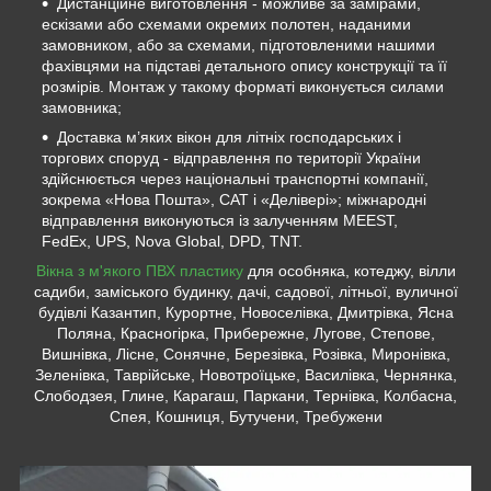
Дистанційне виготовлення - можливе за замірами,
ескізами або схемами окремих полотен, наданими
замовником, або за схемами, підготовленими нашими
фахівцями на підставі детального опису конструкції та її
розмірів. Монтаж у такому форматі виконується силами
замовника;
Доставка м’яких вікон для літніх господарських і
торгових споруд - відправлення по території України
здійснюється через національні транспортні компанії,
зокрема «Нова Пошта», САТ і «Делівері»; міжнародні
відправлення виконуються із залученням MEEST,
FedEx, UPS, Nova Global, DPD, TNT.
Вікна з м'якого ПВХ пластику
для особняка, котеджу, вілли
садиби, заміського будинку, дачі, садової, літньої, вуличної
будівлі Казантип, Курортне, Новоселівка, Дмитрівка, Ясна
Поляна, Красногірка, Прибережне, Лугове, Степове,
Вишнівка, Лісне, Сонячне, Березівка, Розівка, Миронівка,
Зеленівка, Таврійське, Новотроїцьке, Василівка, Чернянка,
Слободзея, Глине, Карагаш, Паркани, Тернівка, Колбасна,
Спея, Кошниця, Бутучени, Требужени