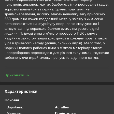
пристроїв, альтанок, критих барбекю, літніх ресторанів і кафе,
торгових павільйонів і скринь. Зручні, практичні, не
травмонебезпечні, як скло. Мають невелику вагу приблизно
650 грамів на кожен квадратний метр, у зв'язку з чим легко
встановлюються на фурнітуру опор, легко скручуються і
фіксуються під верхньою балкою зусиллям усього однієї
людини. Плівкові вікна з м'якого прозорого ПВХ стануть
надійним захистом вашої конструкції в холодну пору, а також
у разі тривалого негоду (дощів, сильних вітрів). Мало того, у
жарких і вологих районах вікна з м'якого матеріалу стануть
непереборною перешкодою для різного типу комах, водночас
забезпечуючи вкрай високу пропускність денного світла.
Приховати
Характеристики
Основні
Виробник
Achilles
Матеріал
Поліетилен