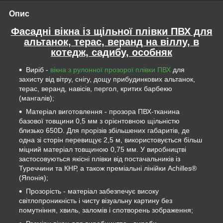
Опис
Фасадні вікна із щільної плівки ПВХ для
альтанок, терас, веранд на віллу, в
котедж, садибу, особняк
Виріб -
вікна з рулонної прозорої плівки ПВХ
для
захисту від вітру, снігу, дощу прибудинкових альтанок,
терас, веранд, навісів, пергол, критих барбекю
(мангалів);
Матеріал виготовлення - прозора ПВХ-тканина
базової товщини 0,5 мм з орієнтовною щільністю
близько 650D. Для прорізів збільшених габаритів, де
одна зі сторін перевищує 2,5 м, використовується більш
міцний матеріал товщиною 0,75 мм. У виробництві
застосовуються якісні плівки від постачальників із
Туреччини та КНР, а також преміальні лінійки Achilles®
(Японія);
Прозорість - матеріал забезпечує високу
світлопроникність і чисту візуальну картину без
помутніння, хвиль, заломів і спотворень зображення;