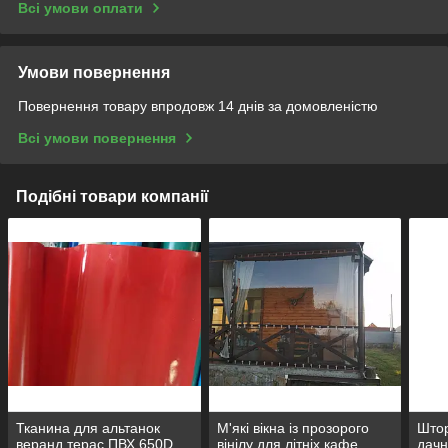
Всі умови оплати
Умови повернення
Повернення товару впродовж 14 днів за домовленістю
Всі умови повернення
Подібні товари компанії
Тканина для альтанок
М'які вікна із прозорого
Штор
веранд терас ПВХ 650D.
вінілу для літніх кафе,
дачн