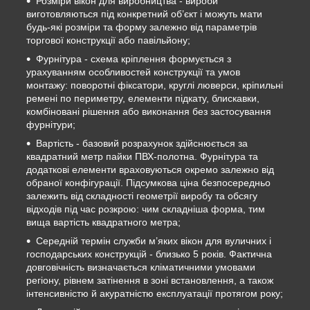
Розміри вікон для виробництва - вироби
виготовляються під конкретний об’єкт і можуть мати
будь-які розміри та форму залежно від параметрів
торгової конструкції або павільйону;
Фурнітура - схема кріплення формується з
урахуванням особливостей конструкції та умов
монтажу: поворотні фіксатори, круглі люверси, кріпильні
ремені по периметру, елементи підкату, блискавки,
комбіновані рішення або виконання без застосування
фурнітури;
Вартість - базовий розрахунок здійснюється за
квадратний метр пайки ПВХ-полотна. Фурнітура та
додаткові елементи враховуються окремо залежно від
обраної конфігурації. Підсумкова ціна безпосередньо
залежить від складності геометрії виробу та обсягу
відходів під час розкрою: чим складніша форма, тим
вища вартість квадратного метра;
Середній термін служби м’яких вікон для вуличних і
господарських конструкцій - близько 5 років. Фактична
довговічність визначається кліматичними умовами
регіону, рівнем затінення в зоні встановлення, а також
інтенсивністю й акуратністю експлуатації протягом року;