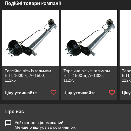
Подібні товари компанії
Торсійна вісь із гальмом
Торсійна вісь із гальмом
Торс
Е-П, 1000 кг, А=1500,
Е-П, 1500 кг, А=1300,
Е-П,
112х5
112х5
112х
Ціну уточнюйте
Ціну уточнюйте
Цін
Про нас
Рейтинг не сформований
Менше 5 відгуків за останній рік