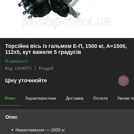
Торсійна вісь із гальмом Е-П, 1500 кг, А=1500,
112х5, кут важеля 5 градусів
В наявності
Код: 1344073
Роздріб
Ціну уточнюйте
Опис
Характеристики
Доставка
Оплата
Умови п
Опис
Навантаження — 1500 кг