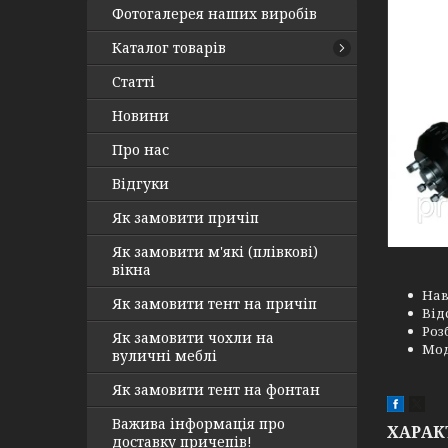
Фотогалерея наших виробів
Каталог товарів
Статті
Новини
Про нас
Відгуки
Як замовити причіп
Як замовити м'які (плівкові)
вікна
Нав
Як замовити тент на причіп
Від
Роз
Як замовити чохли на
Мод
вуличні меблі
Як замовити тент на фонтан
Важива інформація про
ХАРАК
доставку причепів!