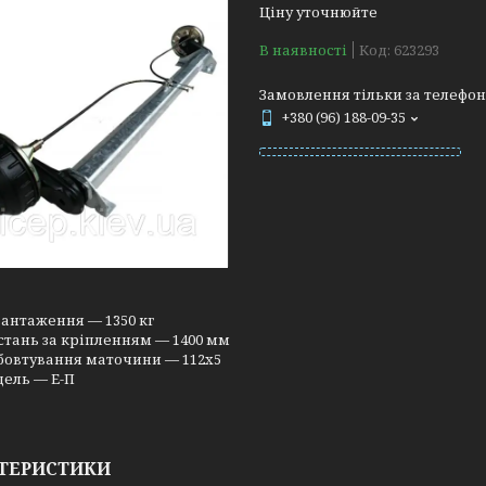
Ціну уточнюйте
В наявності
Код:
623293
Замовлення тільки за телефо
+380 (96) 188-09-35
антаження — 1350 кг
стань за кріпленням — 1400 мм
бовтування маточини — 112x5
ель — Е-П
ТЕРИСТИКИ