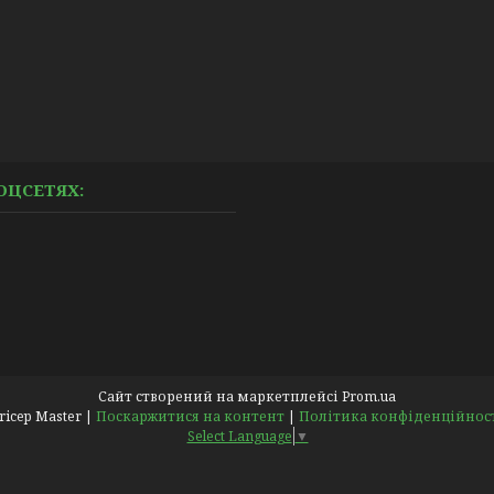
ОЦСЕТЯХ:
Сайт створений на маркетплейсі
Prom.ua
Pricep Master |
Поскаржитися на контент
|
Політика конфіденційнос
Select Language
▼