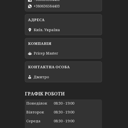
+380636584403
Київ, Україна
Pricep Master
Дмитро
ГРАФІК РОБОТИ
Понеділок
08:30
19:00
Вівторок
08:30
19:00
Середа
08:30
19:00