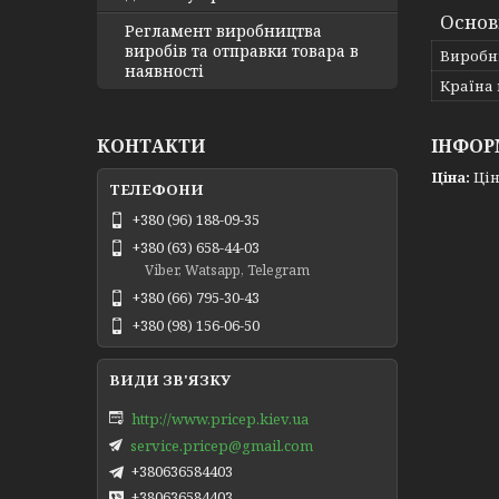
Основ
Регламент виробництва
виробів та отправки товара в
Виробн
наявності
Країна
КОНТАКТИ
ІНФОР
Ціна:
Цін
+380 (96) 188-09-35
+380 (63) 658-44-03
Viber, Watsapp, Telegram
+380 (66) 795-30-43
+380 (98) 156-06-50
http://www.pricep.kiev.ua
service.pricep@gmail.com
+380636584403
+380636584403