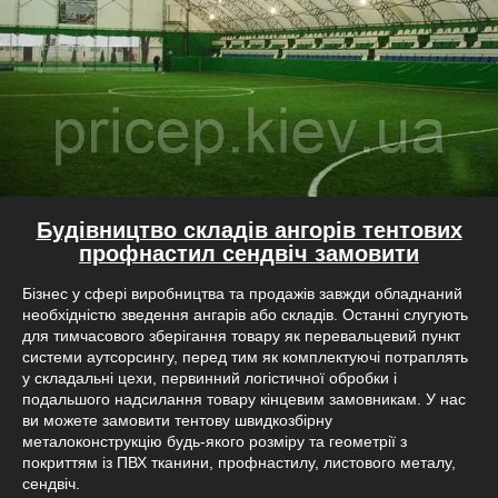
Будівництво складів ангорів тентових
профнастил сендвіч замовити
Бізнес у сфері виробництва та продажів завжди обладнаний
необхідністю зведення ангарів або складів. Останні слугують
для тимчасового зберігання товару як перевальцевий пункт
системи аутсорсингу, перед тим як комплектуючі потраплять
у складальні цехи, первинний логістичної обробки і
подальшого надсилання товару кінцевим замовникам. У нас
ви можете замовити тентову швидкозбірну
металоконструкцію будь-якого розміру та геометрії з
покриттям із ПВХ тканини, профнастилу, листового металу,
сендвіч.