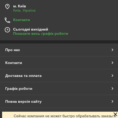
м. Київ
Київ, Україна
Контакти
Сьогодні вихідний
Показати весь графік роботи
Про нас
Контакти
Доставка та оплата
Графік роботи
Повна версія сайту
Сайт створено на маркетплейсі
Prom.ua
Сейчас компания не может быстро обрабатывать заказы и