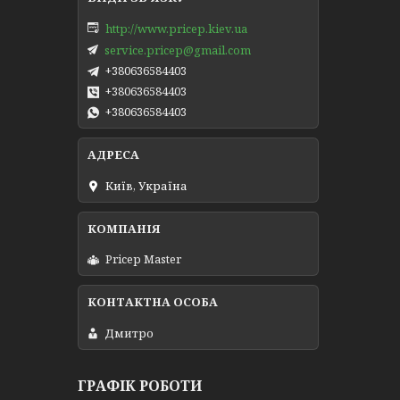
http://www.pricep.kiev.ua
service.pricep@gmail.com
+380636584403
+380636584403
+380636584403
Київ, Україна
Pricep Master
Дмитро
ГРАФІК РОБОТИ