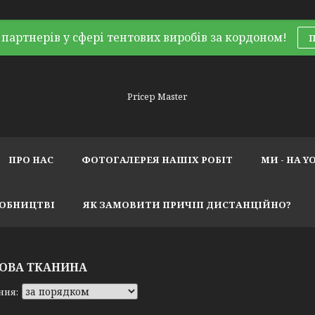
партнерів у сфері тентових виробів за кордоном!
Pricep Master
ПРО НАС
ФОТОГАЛЕРЕЯ НАШІХ РОБІТ
МИ - НА Y
РОБНИЦТВІ
ЯК ЗАМОВИТИ ПРИЧІП ДИСТАНЦІЙНО?
ОВА ТКАНИНА