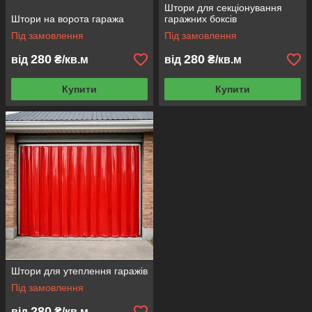
Штори для секціонування
Штори на ворота гаража
гаражних боксів
Під замовлення
Під замовлення
280
280
від
₴/кв.м
від
₴/кв.м
Купити
Купити
Штори для утеплення гаражів
Під замовлення
280
від
₴/кв.м