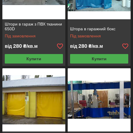
Штори в гараж з ПВХ тканини
650D
Штора в гаражний бокс
Під замовлення
Під замовлення
280
280
від
₴/кв.м
від
₴/кв.м
Купити
Купити