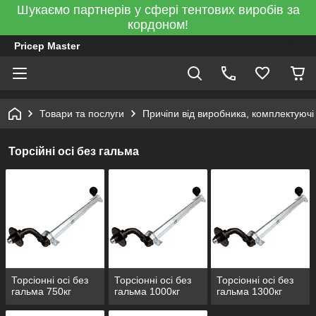
Шукаємо партнерів у сфері тентових виробів за
кордоном!
Pricep Master
Товари та послуги
Причіпи від виробника, комплектуючі
Торсійні осі без гальма
Торсіонні осі без
Торсіонні осі без
Торсіонні осі без
гальма 750кг
гальма 1000кг
гальма 1300кг