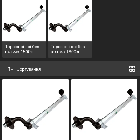
Торсіонні осі без
Торсіонні осі без
гальма 1500кг
гальма 1800кг
Сортування