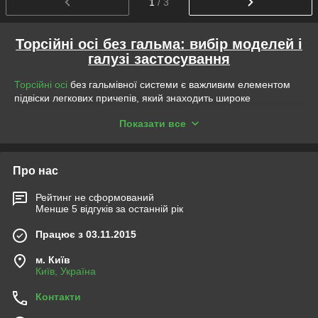
1
/ 3
Торсійні осі без гальма: вибір моделей і
галузі застосування
Торсійні осі
без гальмівної системи є важливим елементом
підвіски легкових причепів, який знаходить широке
застосування в різних сценаріях перевезень. Розгляньмо
Показати все
різноманітні випадки використання торсійних осей без гальма
в контексті різних моделей із навантаженням від 750 кг до
1800 кг.
Моделі негальмозних торсионів за
Про нас
навантаженнями та їх застосування
Рейтинг не сформований
Менше 5 відгуків за останній рік
1. Уже наявна гальмівна система в підвісці причепа з
гальмівним торсіоном
Працює з 03.11.2015
Торсійні осі без гальма застосовуються в ситуаціях, коли
причіп має вже встановлену гальмівну систему, що працює
м. Київ
Київ, Україна
на інших осях, наприклад, на осі з гальмівним торсійом у
двох або триосних причепах.
Контакти
2. Маса вантажного вантажу не перевищує половину маси
провідного транспортного засобу