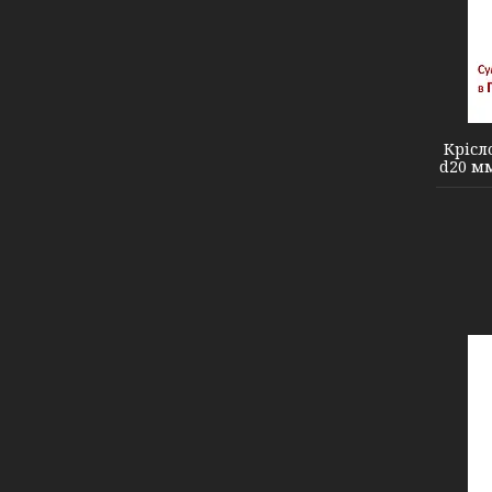
2110007
Крісл
d20 мм