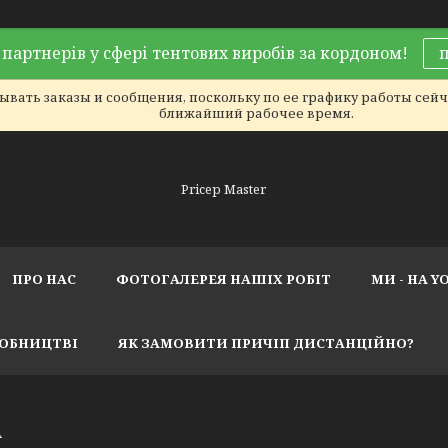
партнерів у сфері тентових виробів за кордоном!
вать заказы и сообщения, поскольку по ее графику работы сейча
ближайший рабочее время.
Pricep Master
ПРО НАС
ФОТОГАЛЕРЕЯ НАШІХ РОБІТ
МИ - НА Y
РОБНИЦТВІ
ЯК ЗАМОВИТИ ПРИЧІП ДИСТАНЦІЙНО?
А