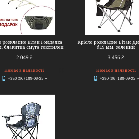
6000
5940
о розкладне Вітан Гойдалка
Крісло розкладне Вітан Д
, блакитна смуга текстилен
d19 мм, зелений
2 049 ₴
3 456 ₴
Немає в наявності
Немає в наявності
+380 (96) 188-09-35
+380 (96) 188-09-35