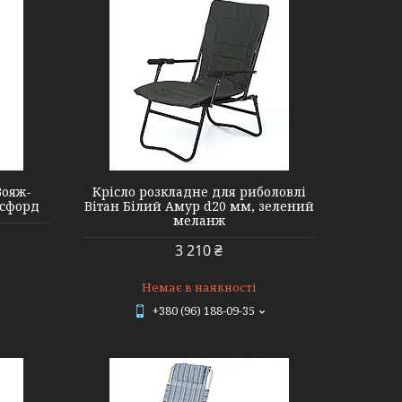
Вояж-
Крісло розкладне для риболовлі
ксфорд
Вітан Білий Амур d20 мм, зелений
меланж
3 210 ₴
Немає в наявності
+380 (96) 188-09-35