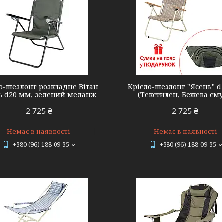
2110015
2110020
о-шезлонг розкладне Вітан
Крісло-шезлонг "Ясень" 
ь d20 мм, зелений меланж
(Текстилен, Бежева сму
2 725 ₴
2 725 ₴
Немає в наявності
Немає в наявності
+380 (96) 188-09-35
+380 (96) 188-09-35