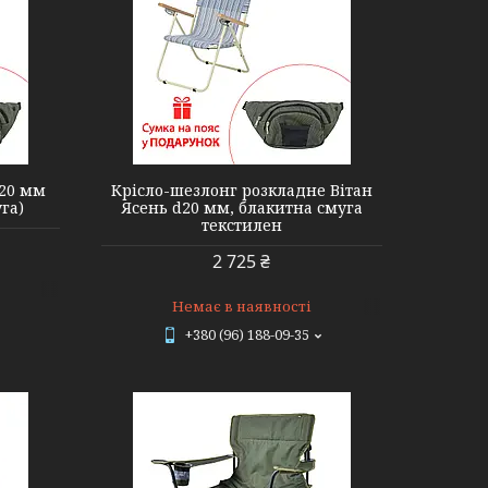
d20 мм
Крісло-шезлонг розкладне Вітан
га)
Ясень d20 мм, блакитна смуга
текстилен
2 725 ₴
Немає в наявності
+380 (96) 188-09-35