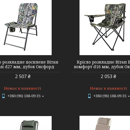
2110005
2210032
о розкладне посилене Вітан
Крісло розкладне Вітан 
ан d27 мм, дубок Оксфорд
комфорт d16 мм, дубок О
2 507 ₴
2 053 ₴
Немає в наявності
Немає в наявності
+380 (96) 188-09-35
+380 (96) 188-09-35