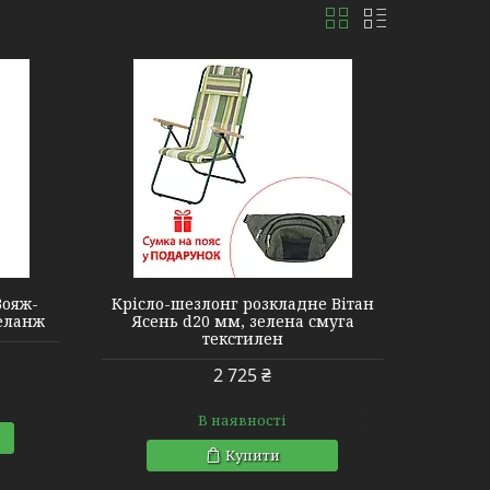
Вояж-
Крісло-шезлонг розкладне Вітан
меланж
Ясень d20 мм, зелена смуга
текстилен
2 725 ₴
В наявності
Купити