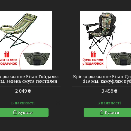
2110140
2110139
о розкладне Вітан Гойдалка
Крісло розкладне Вітан Д
м, зелена смуга текстилен
d19 мм, камуфляж ду
2 049 ₴
3 456 ₴
В наявності
В наявності
Купити
Купити