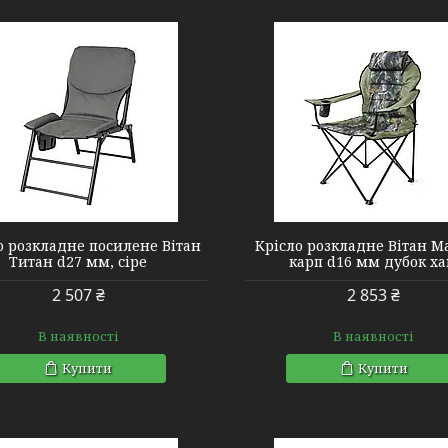
2110142
2110002
о розкладне посилене Вітан
Крісло розкладне Вітан М
Титан d27 мм, сіре
карп d16 мм дубок ха
2 507 ₴
2 853 ₴
В наявності
В наявності
Купити
Купити