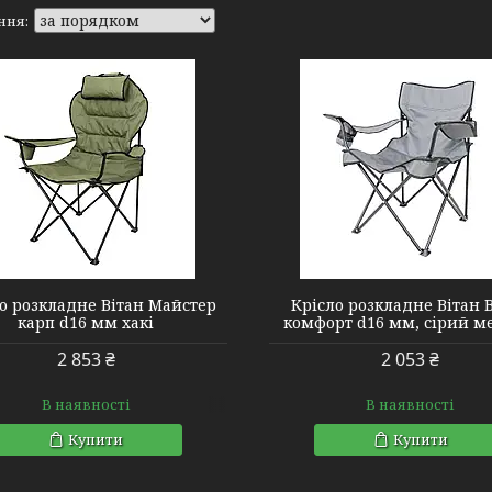
2110126
2110016
о розкладне Вітан Майстер
Крісло розкладне Вітан 
карп d16 мм хакі
комфорт d16 мм, сірий 
2 853 ₴
2 053 ₴
В наявності
В наявності
Купити
Купити