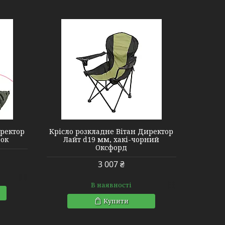
иректор
Крісло розкладне Вітан Директор
бок
Лайт d19 мм, хакі-чорний
Оксфорд
3 007 ₴
В наявності
Купити