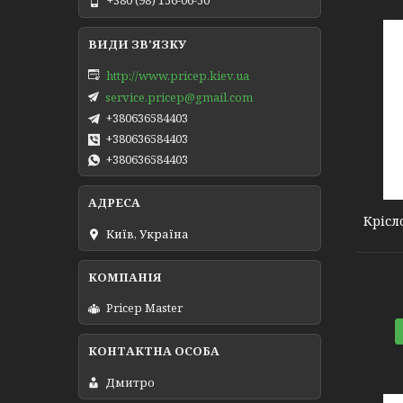
+380 (98) 156-06-50
http://www.pricep.kiev.ua
service.pricep@gmail.com
+380636584403
+380636584403
+380636584403
2010137
Крісл
Київ, Україна
Pricep Master
Дмитро