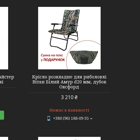
айстер
Крісло розкладне для риболовлі
кі
Вітан Білий Амур d20 мм, дубок
Оксфорд
3 210 ₴
Немає в наявності
+380 (96) 188-09-35