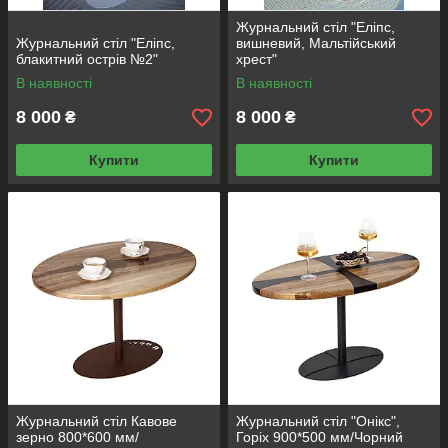
Журнальний стіл "Еліпс,
Журнальний стіл "Еліпс,
вишневий, Мальтійський
блакитний острів №2"
хрест"
В наявності
В наявності
8 000
8 000
₴
₴
Купити
Купити
Журнальний стіл Кавове
Журнальний стіл "Онікс",
зерно 800*600 мм/
Горіх 900*500 мм/Чорний