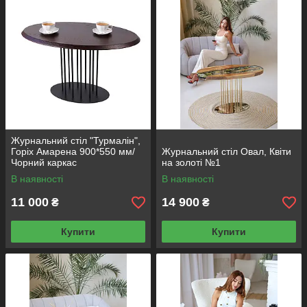
Журнальний стіл "Турмалін",
Горіх Амарена 900*550 мм/
Журнальний стіл Овал, Квіти
Чорний каркас
на золоті №1
В наявності
В наявності
11 000
14 900
₴
₴
Купити
Купити