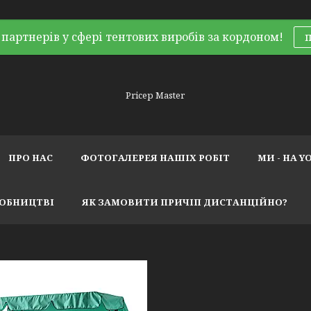
партнерів у сфері тентових виробів за кордоном!
Pricep Master
ПРО НАС
ФОТОГАЛЕРЕЯ НАШІХ РОБІТ
МИ - НА Y
РОБНИЦТВІ
ЯК ЗАМОВИТИ ПРИЧІП ДИСТАНЦІЙНО?