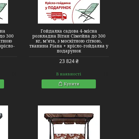
сна
Гойдалка садова 4-місна
до 300
розкладна Вітан Сімейна до 300
кітною
кг, м’ята, з москітною сіткою,
крісло-
тканина Ріана + крісло-гойдалка у
подарунок
23 824 ₴
В наявності
Купити