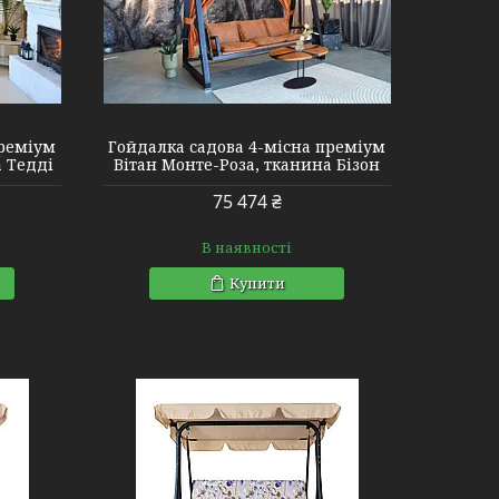
преміум
Гойдалка садова 4-місна преміум
а Тедді
Вітан Монте-Роза, тканина Бізон
75 474 ₴
В наявності
Купити