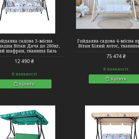
2140371
2140372
ойдалка садова 3-місна
Гойдалка садова 4-місна 
ладна Вітан Дача до 280кг,
Вітан Білий лотос, тканин
ий шафран, тканина Бязь
75 474 ₴
12 490 ₴
В наявності
В наявності
Купити
Купити