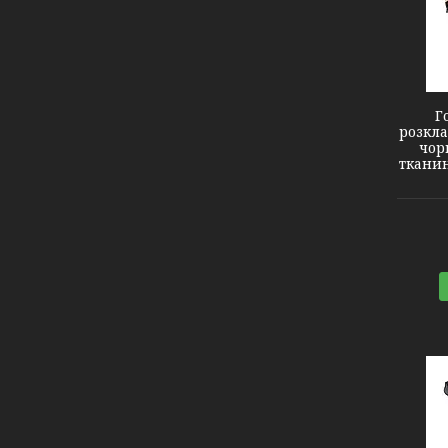
2140440
Г
розкла
чор
тканин