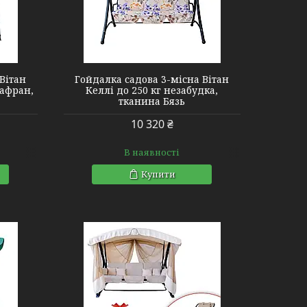
Вітан
Гойдалка садова 3-місна Вітан
шафран,
Келлі до 250 кг незабудка,
тканина Бязь
10 320 ₴
В наявності
Купити