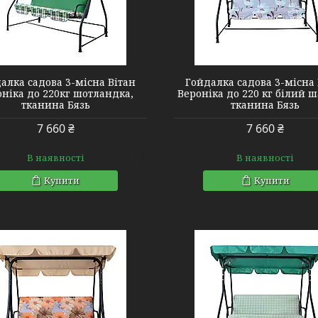
2140377
2140389
алка садова 3-місна Вітан
Гойдалка садова 3-місна 
ніка до 220кг шотландка,
Вероніка до 220 кг білий 
тканина Бязь
тканина Бязь
7 660 ₴
7 660 ₴
В наявності
В наявності
Купити
Купити