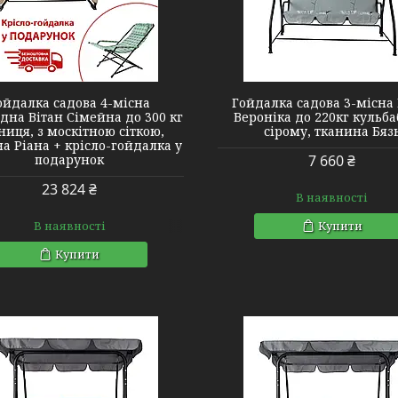
8049
2140424
ойдалка садова 4-місна
Гойдалка садова 3-місна 
дна Вітан Сімейна до 300 кг
Вероніка до 220кг кульба
ниця, з москітною сіткою,
сірому, тканина Бяз
а Ріана + крісло-гойдалка у
подарунок
7 660 ₴
23 824 ₴
В наявності
В наявності
Купити
Купити