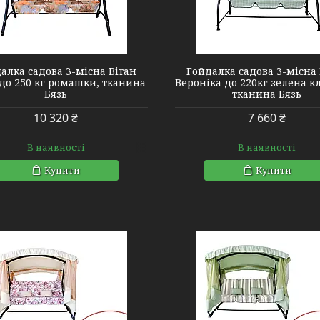
2140027
2140416
алка садова 3-місна Вітан
Гойдалка садова 3-місна 
до 250 кг ромашки, тканина
Вероніка до 220кг зелена к
Бязь
тканина Бязь
10 320 ₴
7 660 ₴
В наявності
В наявності
Купити
Купити