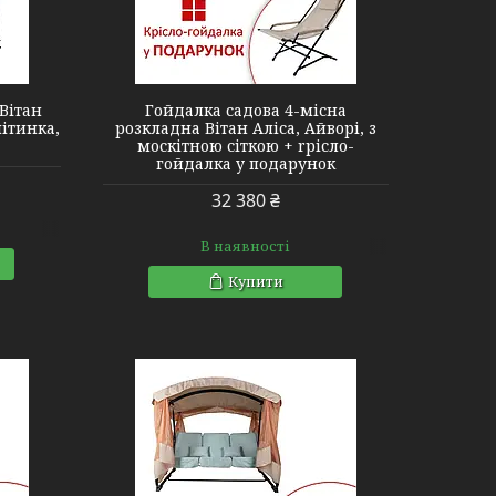
Вітан
Гойдалка садова 4-місна
літинка,
розкладна Вітан Аліса, Айворі, з
москітною сіткою + rрісло-
гойдалка у подарунок
32 380 ₴
В наявності
Купити