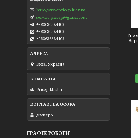
http://www.pricep.kiev.ua
2140375
service.pricep@gmail.com
+380636584403
+380636584403
Гойд
+380636584403
Веро
Київ, Україна
Pricep Master
Дмитро
ГРАФІК РОБОТИ