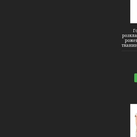
2140116
Г
розкла
рожев
тканин