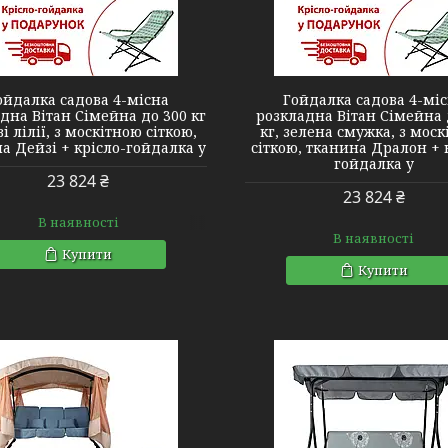
2140444
2140437
ойдалка садова 4-місна
Гойдалка садова 4-мі
дна Вітан Сімейна до 300 кг
розкладна Вітан Сімейна 
і лілії, з москітною сіткою,
кг, зелена смужка, з мос
а Дейзі + крісло-гойдалка у
сіткою, тканина Дралон + 
гойдалка у
23 824 ₴
23 824 ₴
В наявності
В наявності
Купити
Купити