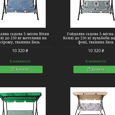
2140446
2140423
алка садова 3-місна Вітан
Гойдалка садова 3-місна 
лі до 250 кг метелики на
Келлі до 250 кг кульбаби н
сірому, тканина Бязь
фоні, тканина Бязь
10 320 ₴
10 320 ₴
В наявності
В наявності
Купити
Купити