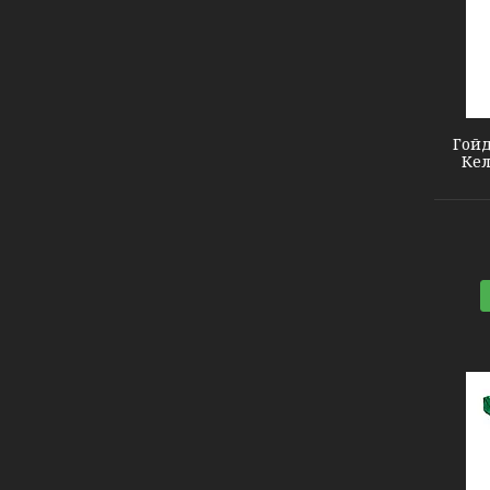
2140443
Гойд
Кел