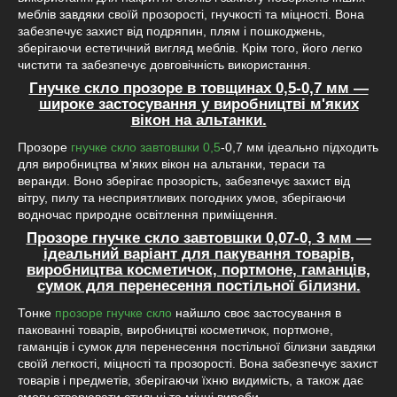
меблів завдяки своїй прозорості, гнучкості та міцності. Вона
забезпечує захист від подряпин, плям і пошкоджень,
зберігаючи естетичний вигляд меблів. Крім того, його легко
чистити та забезпечує довговічність використання.
Гнучке скло прозоре в товщинах 0,5-0,7 мм —
широке застосування у виробництві м'яких
вікон на альтанки.
Прозоре
гнучке скло завтовшки 0,5
-0,7 мм ідеально підходить
для виробництва м'яких вікон на альтанки, тераси та
веранди. Воно зберігає прозорість, забезпечує захист від
вітру, пилу та несприятливих погодних умов, зберігаючи
водночас природне освітлення приміщення.
Прозоре гнучке скло завтовшки 0,07-0, 3 мм —
ідеальний варіант для пакування товарів,
виробництва косметичок, портмоне, гаманців,
сумок для перенесення постільної білизни.
Тонке
прозоре гнучке скло
найшло своє застосування в
пакованні товарів, виробництві косметичок, портмоне,
гаманців і сумок для перенесення постільної білизни завдяки
своїй легкості, міцності та прозорості. Вона забезпечує захист
товарів і предметів, зберігаючи їхню видимість, а також дає
змогу створювати стильні та міцні вироби.