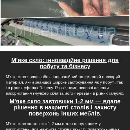
М'яке скло: інноваційне рішення для
побуту та бізнесу
М'яке скло являє собою інноваційний полімерний прозорий
матеріал, який знайшов широке застосування як у побуті, так
і в різних сферах бізнесу. Розглянемо основні аспекти
використання гнучкого скла та його переваги в різних галузях.
М'яке скло завтовшки 1-2 мм — вдале
рішення в накритті столів і захисту
поверхонь інших меблів.
М'яке скло завтовшки 1-2 мм стало популярним у
використанні для накриття столів і захисту поверхонь інших