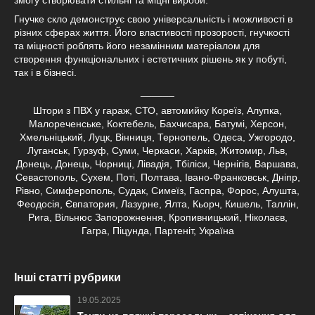
Гнучке скло демонструє свою універсальність і можливості в
різних сферах життя. Його властивості прозорості, гнучкості
та міцності роблять його незамінним матеріалом для
створення функціональних і естетичних рішень як у побуті,
так і в бізнесі.
______
Штори з ПВХ у гараж, СТО, автомийку Кореїз, Алупка,
Малореченське, Коктебель, Бахчисара, Батумі, Херсон,
Хмельніцький, Луцк, Вінниця, Тернопель, Одеса, Ужгородо,
Луганськ, Гурзуф, Суми, Черкаси, Харків, Житомир, Льв,
Донець, Донець, Чорниці, Лівадія, Тбіліси, Чернігів, Варшава,
Севастополь, Сухем, Поті, Полтава, Івано-Франковськ, Дніпр,
Рівно, Симферополь, Судак, Симеїз, Гаспра, Форос, Алушта,
Феодосія, Євпатория, Лазурне, Ялта, Кьорч, Кишель, Таллін,
Рига, Вільнюс Запорожнення, Кропивницький, Ніколаєв,
Гагра, Піцунда, Партеніт, Україна
Інші статті рубрики
19.05.2025