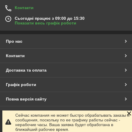
Контакти
Сьогодні працює з 09:00 до 15:30
Показати весь графік роботи
Про нас
Контакти
Доставка та оплата
Графік роботи
Повна версія сайту
Сайт створено на маркетплейсі
Prom.ua
Сейчас компания не может быстро обрабатывать заказы и
сообщения, поскольку по ее графику работы сейчас -
нерабочие часы. Ваша заявка будет обработана в
Політика конфіденційності
ближайший рабочее время.