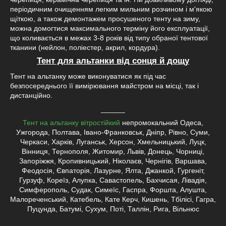
періодичним очищенням легким мильним розчином і м'якою
щіткою, а також демонтажем просушеного тенту на зиму,
можна домогтися максимального терміну його експлуатації,
що коливається в межах 3-8 років від типу обраної тентової
тканини (нейлон, поліестер, акрил, кордура).
Тент для альтанки від сонця й дощу
Тент на альтанку може виконуватися як під час
безпосереднього її вимірювання майстром на місці, так і
дистанційно.
______
Тент на альтанку вітростійкий
непромокальний Одеса,
Ужгорода, Полтава, Івано-Франковськ, Дніпр, Рівно, Суми,
Черкаси, Харків, Луганськ, Херсон, Хмельницький, Луцк,
Вінниця, Тернополя, Житомир, Львів, Донець, Чорниці,
Запоріжжя, Кропивницький, Ніколаєв, Чернігів, Варшава,
Феодосія, Євпаторія, Лазурне, Ялта, Джанкой, Гургеніт,
Гурзуф, Кореїз, Алупка, Савастопель, Бахчисая, Лівадія,
Симферополь, Судак, Симеїс, Гаспра, Форшта, Алушта,
Малореченський, Катебель, Кате Керч, Кишень, Тбілісі, Гагра,
Пуцунда, Батумі, Сухум, Поті, Таллін, Рига, Вільнюс