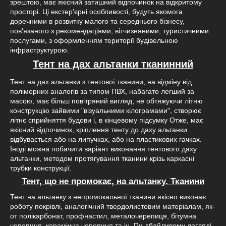
зрештою, має якісний затишний відпочинок на відкритому
просторі. Ці екстер'єрні особливості, будуть якомога
доречними в розвитку малого та середнього бізнесу,
пов'язаного з рекомендаціями, вітчизняними, туристичними
послугами, з оформленням території будівельною
інфраструктурою.
Тент на дах альтанки тканинний
Тент на дах альтанки з тентової тканини, на відміну від
полімерних аналогів за типом ПВХ, набагато легший за
масою, має більш повітряний вигляд, не обтяжуючи літню
конструкцію зайвими "візуальними кілограмами", створює
літнє сприйняття будови і, в кінцевому підсумку Отже, має
якісний відпочинок, кріплення тенту до даху альтанки
відбувається або на липучках, або на пластикових гачках.
Іноді можна побачити варіант виконання тентового даху
альтанки, методом протягування тканини крізь каркасні
трубки конструкції.
Тент, що не промокає, на альтанку. Тканини
Тент на альтанку з непромокальної тканини якісно виконає
роботу покрівлі, аналогічний твердолистовим матеріалам, як-
от полікарбонат, профнастил, металочерепиця, бітумна
черепиця, керамічна черепиця та ін. Пи дбайливому догляді,