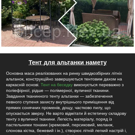
Тент для альтанки намету
Основна маса реалізованих на ринку швидкозбірних літніх
альтанок, конструкційно завершуються тентовим дахом на
каркасній основі.
Тент на беседку
виконується переважно з
поліефірної, рідше — полімерної, вуличної тканини.
Завдання тканинного тенту альтанки — забезпечення
певного ступеня захисту внутрішнього приміщення від
прямих сонячних променів, дощу, частково пилу, що
опускається зверху. Не варто відмітати й естетичну складову
тенту з вуличної тканини. Легкість матеріалу, поряд із
пастельними тонами (кремовий, персиковий, меланж,
слонова кістка, бежевий і ін.), створює літній легкий настрій і,