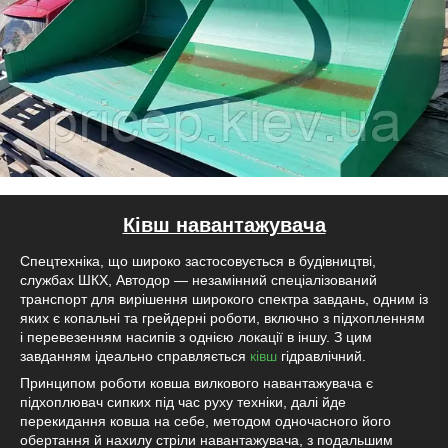
Ківш навантажувача
Спецтехніка, що широко застосовується в будівництві,
службах ШКХ, Автодор — незамінний спеціалізований
транспорт для вирішення широкого спектра завдань, одним із
яких є копальні та грейдерні роботи, включно з підхопленням
і перевезенням насипів з однією локації в іншу. З цим
завданням ідеально справляється
ківш
гідравлічний.
Принципом роботи ковша вилкового навантажувача є
підхоплювач сипких під час руху техніки, далі йде
перекидання ковша на себе, методом одночасного його
обертання й нахилу стріли навантажувача, з подальшим