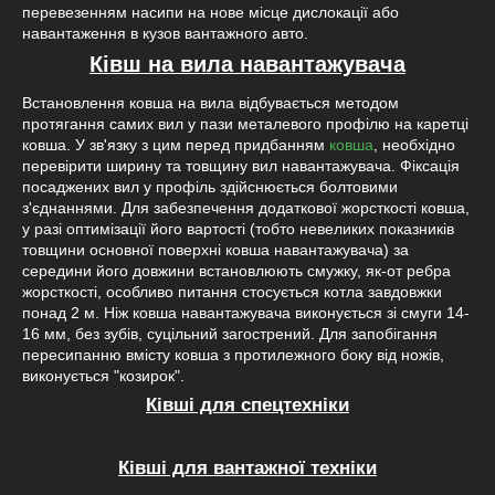
перевезенням насипи на нове місце дислокації або
навантаження в кузов вантажного авто.
Ківш на вила навантажувача
Встановлення ковша на вила відбувається методом
протягання самих вил у пази металевого профілю на каретці
ковша. У зв'язку з цим перед придбанням
ковша
, необхідно
перевірити ширину та товщину вил навантажувача. Фіксація
посаджених вил у профіль здійснюється болтовими
з'єднаннями. Для забезпечення додаткової жорсткості ковша,
у разі оптимізації його вартості (тобто невеликих показників
товщини основної поверхні ковша навантажувача) за
середини його довжини встановлюють смужку, як-от ребра
жорсткості, особливо питання стосується котла завдовжки
понад 2 м. Ніж ковша навантажувача виконується зі смуги 14-
16 мм, без зубів, суцільний загострений. Для запобігання
пересипанню вмісту ковша з протилежного боку від ножів,
виконується "козирок".
Ківші для спецтехніки
Ківші для вантажної техніки