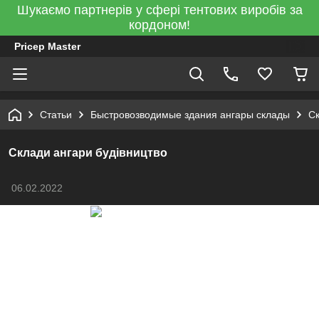
Шукаємо партнерів у сфері тентових виробів за
кордоном!
Pricep Master
Статьи
Быстровозводимые здания ангары склады
Ск
Склади ангари будівництво
06.02.2022