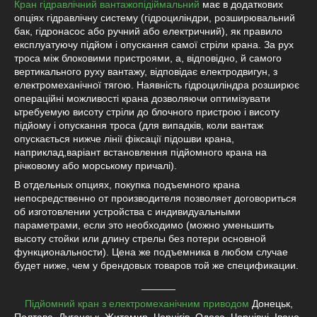
Кран гідравлічний вантажопідіймальний
має в додаткових
опціях гідравлічну систему (гідроциліндри, розширювальний
бак, гідронасос або ручний або електричний), як правило
експлуатуючу підйом і опускання самої стріли крана. За рух
троса між блоковими пристроями, а, відповідно, й самого
вертикального руху вантажу, відповідає електродвигун, з
електромеханічної тягою. Наявність гідроциліндра розширює
операційні можливості крана дозволяючи оптимізувати
ьтребуемую висоту стріли до блочного пристрою і висоту
підйому і опускання троса (для випадків, коли вантаж
опускається нижче лінії фіксації підошви крана,
наприклад,варіант встановлення підйомного крана на
річковому або морському причалі).
В отдельных опциях, покупка подъемного крана
непосредственно от производителя позволяет договориться
об изготовлении устройства с индивидуальными
параметрами, если это необходимо (можно уменьшить
высоту стойки или длину стрелы без потери основной
функциональности). Цена же подъемника в любом случае
будет ниже, чем у брендовых товаров той же спецификации.
______
Підйомний кран з електромеханічним приводом
Донецьк,
Полтава, Луганськ, Житомир, Чернігів, Одеса, Чернівці, Івано-