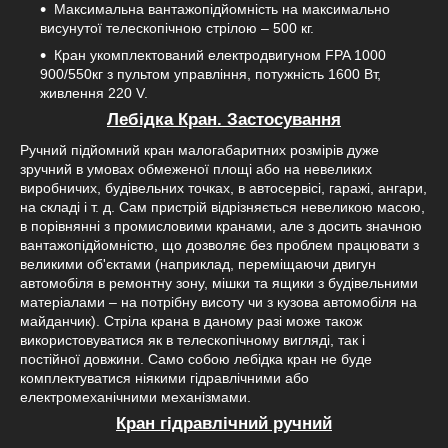
Максимальна вантажопідйомність на максимально
висунутої телескопічною стрілою – 500 кг.
Кран укомплектований електродвигуном FPA 1000
900/550кг з пультом управління, потужність 1600 Вт,
живлення 220 V.
Лебідка Кран. Застосування
Ручний підйомний кран малогабаритних розмірів дуже
зручний в умовах обмеженої площі або на невеликих
виробничих, будівельних точках, в автосервісі, гаражі, ангари,
на складі і т. д. Сам пристрій відрізняється невеликою масою,
в порівнянні з промисловими кранами, але з досить значною
вантажопідйомністю, що дозволяє без проблем працювати з
великими об'єктами (наприклад, переміщаючи двигун
автомобіля в ремонтну зону, мішки та ящики з будівельними
матеріалами – на потрібну висоту чи з кузова автомобіля на
майданчик). Стріла крана в даному разі може також
використовуватися як в телескопічному вигляді, так і
постійної довжини. Само собою лебідка кран не буде
комплектуватися ніякими гідравлічними або
електромеханічними механізмами.
Кран гідравлічний ручний