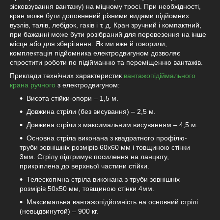
зісковзування вантажу) на міцному тросі. При необхідності,
кран може бути доповнений різними видами підйомних
вузлів, талів, лебідок, гаків і т. д. Кран зручний і компактний,
при бажанні може бути розібраний для перевезення на інше
місце або для зберігання. Як ми вже й говорили,
комплектація підйомника електродвигуном дозволяє
спростити роботи по підійманню та переміщенню вантажів.
Приклади технічних характеристик
вантажопідіймального
крана ручного
з електродвигуном:
Висота стійки-опори – 1,5 м.
Довжина стріли (без висування) – 2,5 м.
Довжина стріли з максимальним висуванням – 4,5 м.
Основна стріла виконана з квадратного профілю-
труби зовнішніх розмірів 60х60 мм і товщиною стінки
3мм. Стрілу підтримує посилення на ланцюгу,
прикріплена до верхньої частини стійки.
Телескопічна стріла виконана з труби зовнішніх
розмірів 50х50 мм, товщиною стінки 4мм.
Максимальна вантажопідйомність на основний стрілі
(невыдвинутой) – 900 кг.