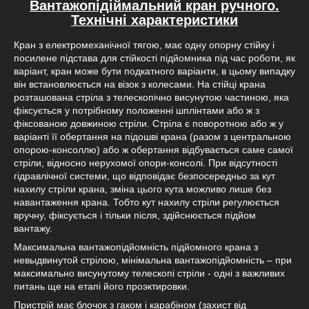
Вантажопідіймальний кран ручного.
Технічні характеристики
Кран з електромеханічної тягою, має одну опорну стійку і
посилене підстава для стійкості підйомника під час роботи, як
варіант, кран може бути подкатного варіанти, в цьому випадку
він встановлюється на візок з колесами. На стійці крана
розташована стріла з телескопічно висунутою частиною, яка
фіксується у потрібному положенні шплінтами або ж з
фіксованою довжиною стріли. Стріла є поворотною або ж у
варіанті її обертання на підошві крана (разом з центральною
опорою-консоллю) або ж обертання відбувається саме самої
стріли, відносно нерухомої опори-консолі. При відсутності
гідравлічної системи, що відповідає безпосередньо за кут
нахилу стріли крана, зміна цього кута можливо лише без
навантаження крана. Тобто кут нахилу стріли регулюється
вручну, фіксується і тільки після, здійснюється підйом
вантажу.
Максимальна вантажопідйомність підйомного крана з
невыдвинутой стрілою, мінімальна вантажопідйомність – при
максимально висунутому телескопі стріли - одні з важливих
питань ще на етапі його проэктировки.
Пристрій має блочок з гаком і карабіном (захист від