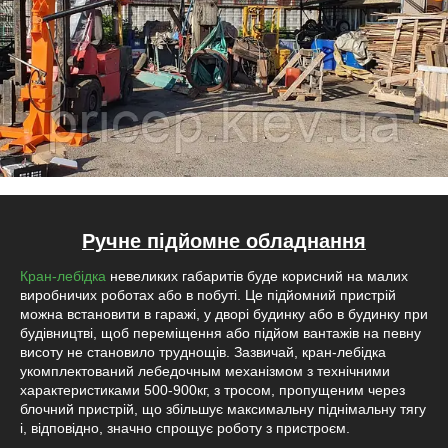
Ручне підйомне обладнання
Кран-лебідка
невеликих габаритів буде корисний на малих
виробничих роботах або в побуті. Це підйомний пристрій
можна встановити в гаражі, у дворі будинку або в будинку при
будівництві, щоб переміщення або підйом вантажів на певну
висоту не становило труднощів. Зазвичай, кран-лебідка
укомплектований лебедочным механізмом з технічними
характеристиками 500-900кг, з тросом, пропущеним через
блочний пристрій, що збільшує максимальну піднімальну тягу
і, відповідно, значно спрощує роботу з пристроєм.