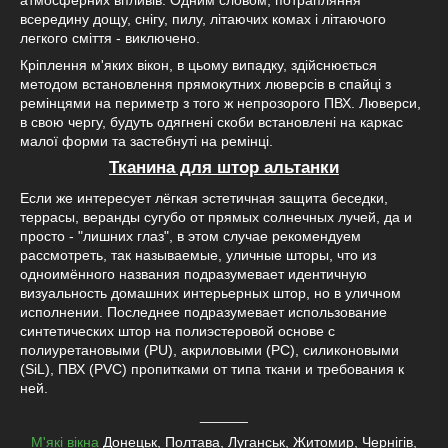
атмосферних впливів. Одним словом, потрапляння
всередину дощу, снігу, пилу, літаючих комах і літаючого
легкого сміття - виключено.
Кріплення м'яких вікон, в цьому випадку, здійснюється
методом встановлення прямокутних люверсів в спайці з
ремінцями на периметр з того ж непрозорого ПВХ. Люверси,
в свою чергу, будуть одягнені скоби встановлені на каркас
малої форми та застебнуті на ремінці.
Тканина для штор альтанки
Если же интересует лёгкая эстетичная защита беседки,
террасы, веранды сугубо от прямых солнечных лучей, да и
просто - "лишних глаз", в этом случае рекомендуем
рассмотреть, так называемые, уличные шторы, что из
одноимённого названия подразумевает идентичную
визуальность домашних интерьерных штор, но в уличном
исполнении. Последнее подразумевает использование
синтетических штор на полиэстеровой основе с
полиуретановыми (PU), акриловыми (PC), силиконовыми
(SiL), ПВХ (PVC) пропитками от типа ткани и требования к
ней.
______
М'які вікна
Донецьк, Полтава, Луганськ, Житомир, Чернігів,