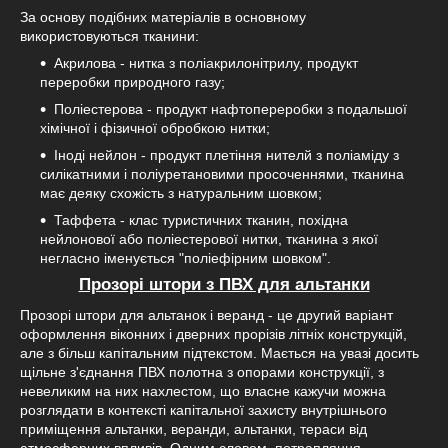
За основу подібних матеріалів в основному
використовуються тканини:
Акрилова - нитка з поліакрилонітрилу, продукт
переробки природного газу;
Поліестерова - продукт нафтопереробки з подальшої
хімічної і фізичної обробкою нитки;
Іноді нейлон - продукт плетіння нителй з поліаміду з
силікатними і поліуретановими просоченнями, тканина
має деяку схожість з натуральним шовком;
Таффета - клас туристичних тканин, похідна
нейлонової або поліестерової нитки, тканина з якої
негласно іменується "поліефірним шовком".
Прозорі штори з ПВХ для альтанки
Прозорі штори для альтанок і веранд - це другий варіант
оформлення віконних і дверних прорізів літніх конструкцій,
але з більш капітальним підтекстом. Мається на увазі досить
щільне з'єднання ПВХ полотна з опорами конструкції, з
невеликим на них нахлестом, що власне кажучи можна
розглядати в контексті капітальної захисту внутрішнього
приміщення альтанки, веранди, альтанки, тераси від