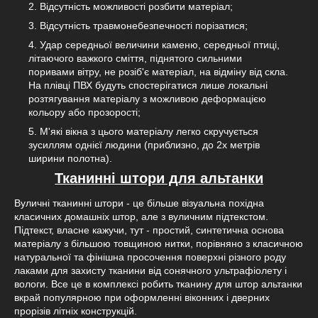
Відсутність можливості розбити матеріал;
Відсутність травмонебезпечності порізатися;
Удар середньої величини каменю, середньої птиці,
літаючого важкого сміття, піднятого сильними
поривами вітру, не розіб'є матеріал, на відміну від скла.
На плівці ПВХ будуть спостерігатися лише локальні
розтягування матеріалу з можливою деформацією
кольору або прозорості;
М'які вікна з цього матеріалу легко скручується
зусиллям однієї людини (приблизно, до 2х метрів
ширини полотна).
Тканинні штори для альтанки
Вуличні тканинні штори - це більше візуальна похідна
класичних домашніх штор, але з вуличним підтекстом.
Підтекст, власне кажучи, тут - простий, синтетична основа
матеріалу з більшою товщиною нитки, порівняно з класичною
натуральної та фінішна просочення поверхні різного роду
лаками для захисту тканини від сонячного ультрафіолету і
вологи. Все це в комплексі робить тканину для штор альтанки
вкрай популярною при оформленні віконних і дверних
прорізів літніх конструкцій.