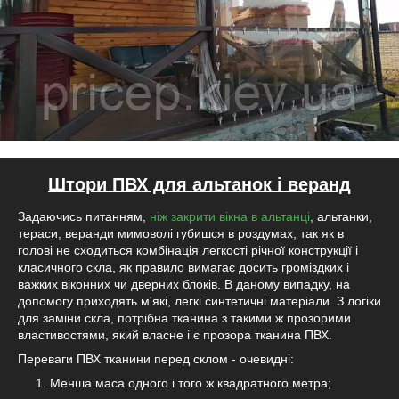
Штори ПВХ для альтанок і веранд
Задаючись питанням,
ніж закрити вікна в альтанці
, альтанки,
тераси, веранди мимоволі губишся в роздумах, так як в
голові не сходиться комбінація легкості річної конструкції і
класичного скла, як правило вимагає досить громіздких і
важких віконних чи дверних блоків. В даному випадку, на
допомогу приходять м'які, легкі синтетичні матеріали. З логіки
для заміни скла, потрібна тканина з такими ж прозорими
властивостями, який власне і є прозора тканина ПВХ.
Переваги ПВХ тканини перед склом - очевидні:
Менша маса одного і того ж квадратного метра;