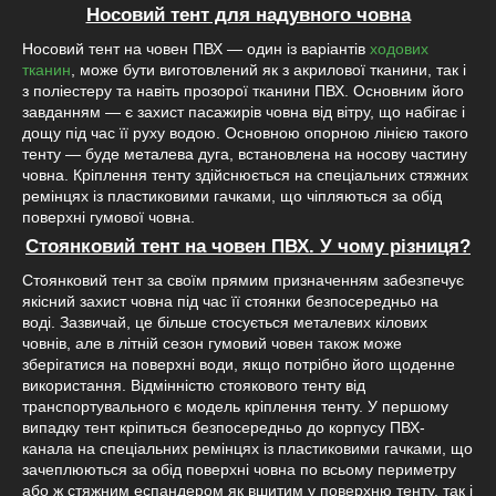
Носовий тент для надувного човна
Носовий тент на човен ПВХ — один із варіантів
ходових
тканин
, може бути виготовлений як з акрилової тканини, так і
з поліестеру та навіть прозорої тканини ПВХ. Основним його
завданням — є захист пасажирів човна від вітру, що набігає і
дощу під час її руху водою. Основною опорною лінією такого
тенту — буде металева дуга, встановлена на носову частину
човна. Кріплення тенту здійснюється на спеціальних стяжних
ремінцях із пластиковими гачками, що чіпляються за обід
поверхні гумової човна.
Стоянковий тент на човен ПВХ. У чому різниця?
Стоянковий тент за своїм прямим призначенням забезпечує
якісний захист човна під час її стоянки безпосередньо на
воді. Зазвичай, це більше стосується металевих кілових
човнів, але в літній сезон гумовий човен також може
зберігатися на поверхні води, якщо потрібно його щоденне
використання. Відмінністю стоякового тенту від
транспортувального є модель кріплення тенту. У першому
випадку тент кріпиться безпосередньо до корпусу ПВХ-
канала на спеціальних ремінцях із пластиковими гачками, що
зачеплюються за обід поверхні човна по всьому периметру
або ж стяжним еспандером як вшитим у поверхню тенту, так і