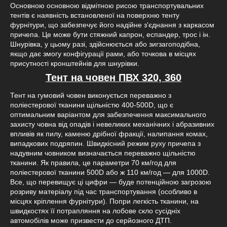
Основною основною відмітною рисою транспортувальних
тентів є наявність встановленої на поверхню тенту
фурнітури, що забезпечує його надійне з'єднання з каркасом
причепа. Це може бути стяжний капрон, еспандер, трос і ін.
Шнурівка, у цьому разі, здійснюється або зигзагоподібна,
якщо дає змогу конфігурації рами, або точкова в місцях
присутності кронштейнів для шнурівки.
Тент на човен ПВХ 320, 360
Тент на гумовий човен виконується переважно з
поліестерової тканини щільністю 400-500D, що є
оптимальним варіантом для забезпечення максимального
захисту човна від опадів і невеликих механічних і абразивних
впливів як пилу, каменю дрібної фракції, налипання комах,
випадкових подряпин. Швидкісний режим руху причепа з
надувним човником визначається переважно щільністю
тканини. Як правила, це параметри 70 км/год для
поліестерової тканини 500D або ж 110 км/год — для 1000D.
Все, що перевищує ці цифри — буде потенційною загрозою
розриву матеріалу під час транспортування (особливо в
місцях кріплення фурнітури). Попри легкість тканини, на
швидкостях її потрапляння на лобове скло сусідніх
автомобілів може призвести до серйозного ДТП.