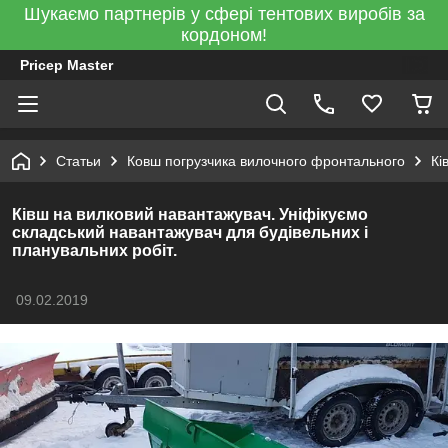
Шукаємо партнерів у сфері тентових виробів за
кордоном!
Pricep Master
Статьи
Ковш погрузчика вилочного фронтального
Кі
Ківш на вилковий навантажувач. Уніфікуємо
складський навантажувач для будівельних і
планувальних робіт.
09.02.2019