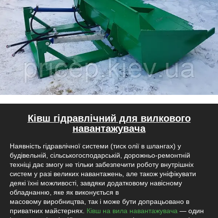
Ківш гідравлічний для вилкового
навантажувача
Наявність гідравлічної системи (тиск олії в шлангах) у
будівельній, сільськогосподарській, дорожньо-ремонтній
техніці дає змогу не тільки забезпечити роботу внутрішніх
систем у разі великих навантажень, але також уніфікувати
деякі їхні можливості, завдяки додатковому навісному
обладнанню, яке як виконується в
масовому виробництва, так і може бути допрацьовано в
приватних майстернях.
Ківш на вила навантажувача
— один