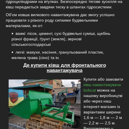
гідроциліндрами на втулках. Безпосереднє тягове зусилля на
ківш передається завдяки тиску в шлангах гідросистеми.
Об'єм ковша вилкового навантажувача дає змогу успішно
працювати з різного роду сипкими будівельними
матеріалами, як-от:
важкі: пісок, цемент, сухі будівельні суміші, щебінь
різної фракції, ґрунт (земля), зернові
сільськогосподарські
легкі: макухи, насіння, гранульований пластик,
мелена трава (сіно) та ін.
Де купити ківш для фронтального
навантажувача
Купити або замовити
ківш навантажувача
bobcat
можна на
нашому виробництві
або через наш
інтернет-магазин із
варіантами ширини
1,6 м — 1,8 м — 2 м
— 2,2 м — 2,5 м.
Виготовляємо у