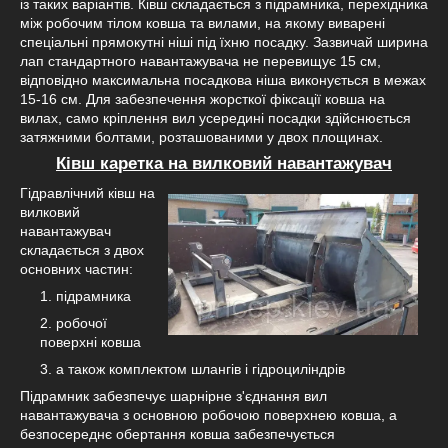
із таких варіантів. Ківш складається з підрамника, перехідника
між робочим тілом ковша та вилами, на якому виварені
спеціальні прямокутні ніші під їхню посадку. Зазвичай ширина
лап стандартного навантажувача не перевищує 15 см,
відповідно максимальна посадкова ніша виконується в межах
15-16 см. Для забезпечення жорсткої фіксації ковша на
вилах, само кріплення вил усередині посадки здійснюється
затяжними болтами, розташованими у двох площинах.
Ківш каретка на вилковий навантажувач
Гідравлічний ківш на
вилковий
навантажувач
складається з двох
основних частин:
підрамника
робочої
поверхні ковша
а також комплектом шлангів і гідроциліндрів
Підрамник забезпечує шарнірне з'єднання вил
навантажувача з основною робочою поверхнею ковша, а
безпосереднє обертання ковша забезпечується