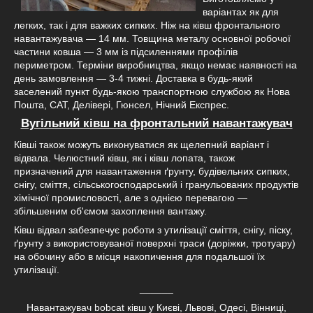
варіантах як для
легких, так і для важких сипких. Ніж на ківш фронтального
навантажувача — 14 мм. Товщина металу основної робочої
частини ковша — 3 мм із підсиленнями профілів
периметром. Терміни виробництва, якщо немає наявності на
день замовлення — 3-4 тижні. Доставка в будь-який
заселений пункт будь-якою транспортною службою як Нова
Пошта, САТ, Делівері, Гюнсел, Нічний Експрес.
Вугільний ківш на фронтальний навантажувач
Ківші також можуть виконуватися як щелепний варіант і
відвала. Челюстний ківш, як і ківш лопата, також
призначений для навантаження ґрунту, будівельних сипких,
снігу, сміття, сільськогосподарський і гранульованих продуктів
хімічної промисловості, але з однією перевагою —
збільшеним об'ємом захоплення вантажу.
Ківш відвал забезпечує роботи з утилізації сміття, снігу, піску,
ґрунту з використовуваної поверхні траси (доріжки, тротуару)
на обочину або в місця накопичення для подальшої їх
утилізації.
______
Навантажувач bobcat ківш у Києві, Львові, Одесі, Вінниці,