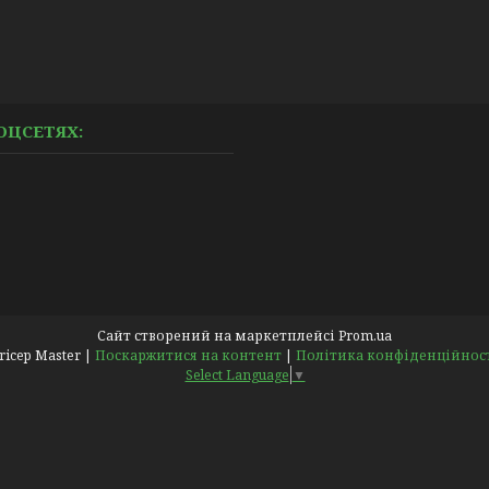
ОЦСЕТЯХ:
Сайт створений на маркетплейсі
Prom.ua
Pricep Master |
Поскаржитися на контент
|
Політика конфіденційнос
Select Language
▼