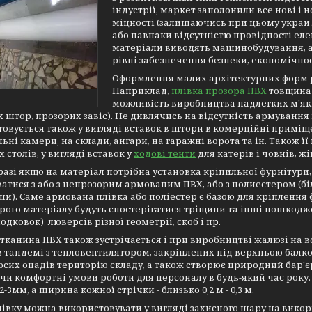
індустрії, маркет заполонили все нові і
міцності (залишаючись при цьому украй 
або навпаки відсутністю провідності елек
матеріали виводять машинобудування, ав
рівні забезпечення безпеки, економічност
Оформлення малих архітектурних форм р
Наприклад,
плівка прозора ПВХ
товщина 
можливість виробництва надлегких м'яки
 штор, прозорих завіс). Не дивлячись на відсутність армування 
овується також у вигляді вставок в штори в комерційні приміще
ьні камери, на склади, ангари, на гаражні ворота та ін. Також ї
 столів, у вигляді вставок у
ходові тенти
для катерів і човнів, жі
разі якщо на матеріал потрібна установка кріпильної фурнітури
атися з або з непрозорим армованим ПВХ, або з полиестером (бі
). Саме армована плівка або поліестер є базою для кріплення ф
рого матеріалу будуть спостерігатися тріщини та інші пошкодже
одковок), люверсів різної геометрії, скоб і пр.
тканина ПВХ також зустрічається і при виробництві жалюзі на 
в тандемі з тепловентилятором, закріплених під верхньою балко
осих опадів територію складу, а також створює природний бар
и комфортні умови роботи для персоналу в будь-який час року
-3мм, а ширина кожної стрічки - близько 0,2 м - 0,3 м.
івку можна використовувати у вигляді захисного шару на викор