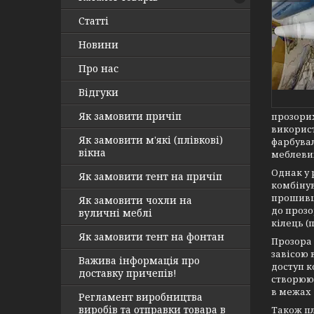
Статті
Новини
Про нас
Відгуки
Як замовити причіп
прозорих
використ
Як замовити м'які (плівкові)
фарбувал
вікна
меблевих
Однак у 
Як замовити тент на причіп
комбінув
прошивши
Як замовити чохли на
до прозо
вуличні меблі
кілець (п
Як замовити тент на фонтан
Прозора 
завісою 
Важива інформація про
доступ к
доставку причепів!
створююч
в межах 2
Регламент виробництва
виробів та отправки товара в
Також пл