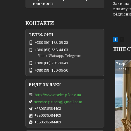
наявності
Захисна 
впливу н
рідкісни
КОНТАКТИ
+380 (96) 188-09-35
ІНШІ С
+380 (63) 658-44-03
Viber, Watsapp, Telegram
+380 (66) 795-30-43
7 серп.
2026
+380 (98) 156-06-50
http://www.pricep.kiev.ua
service.pricep@gmail.com
+380636584403
+380636584403
+380636584403