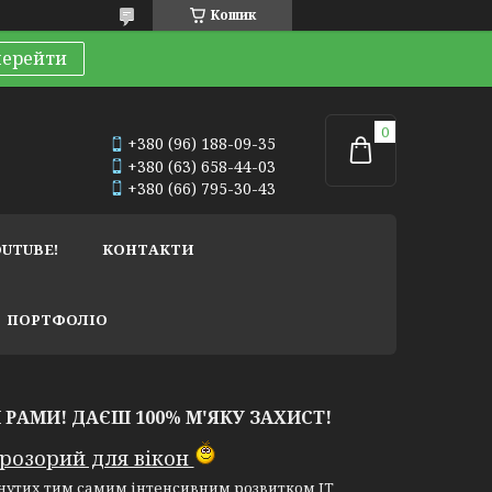
Кошик
перейти
+380 (96) 188-09-35
+380 (63) 658-44-03
+380 (66) 795-30-43
OUTUBE!
КОНТАКТИ
ПОРТФОЛІО
 РАМИ! ДАЄШ 100% М'ЯКУ ЗАХИСТ!
прозорий для вікон
гнутих тим самим інтенсивним розвитком IT