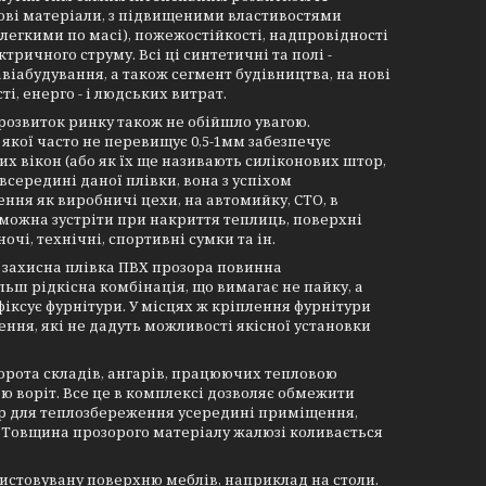
 нові матеріали, з підвищеними властивостями
легкими по масі), пожежостійкості, надпровідності
тричного струму. Всі ці синтетичні та полі -
іабудування, а також сегмент будівництва, на нові
і, енерго - і людських витрат.
озвиток ринку також не обійшло увагою.
якої часто не перевищує 0,5-1мм забезпечує
х вікон (або як їх ще називають силіконових штор,
всередині даної плівки, вона з успіхом
ння як виробничі цехи, на автомийку, СТО, в
ї можна зустріти при накриття теплиць, поверхні
ночі, технічні, спортивні сумки та ін.
, захисна плівка ПВХ прозора повинна
льш рідкісна комбінація, що вимагає не пайку, а
іксує фурнітури. У місцях ж кріплення фурнітури
ння, які не дадуть можливості якісної установки
ворота складів, ангарів, працюючих тепловою
ю воріт. Все це в комплексі дозволяє обмежити
'єр для теплозбереження усередині приміщення,
. Товщина прозорого матеріалу жалюзі коливається
истовувану поверхню меблів, наприклад на столи.