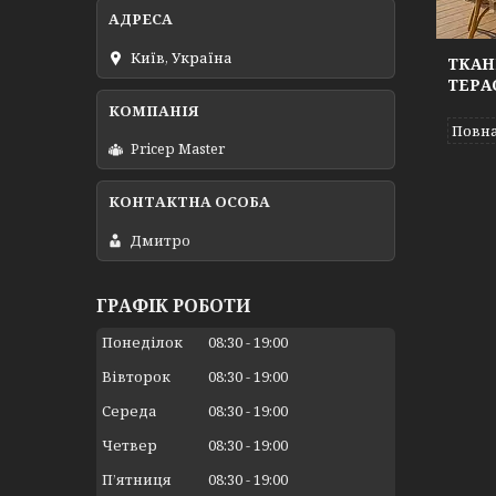
Київ, Україна
ТКАН
ТЕРА
Повна
Pricep Master
Дмитро
ГРАФІК РОБОТИ
Понеділок
08:30
19:00
Вівторок
08:30
19:00
Середа
08:30
19:00
Четвер
08:30
19:00
Пʼятниця
08:30
19:00