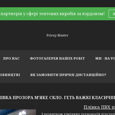
партнерів у сфері тентових виробів за кордоном!
Pricep Master
ПРО НАС
ФОТОГАЛЕРЕЯ НАШІХ РОБІТ
МИ - НА Y
РОБНИЦТВІ
ЯК ЗАМОВИТИ ПРИЧІП ДИСТАНЦІЙНО?
ІВКА ПРОЗОРА М'ЯКЕ СКЛО. ГЕТЬ ВАЖКІ КЛАСИЧНІ
Плівка ПВХ 
З розвитком хімічних технологій підсте